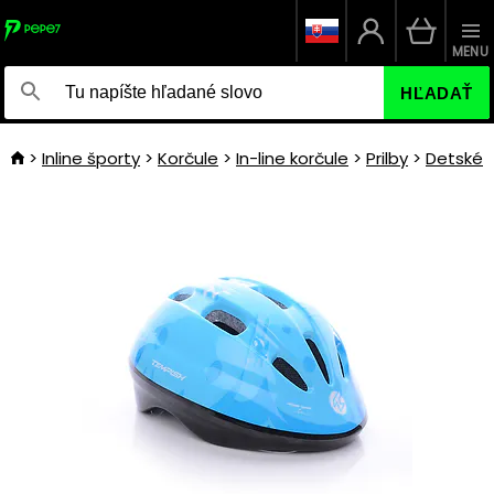
MENU
HĽADAŤ
Inline športy
Korčule
In-line korčule
Prilby
Detské