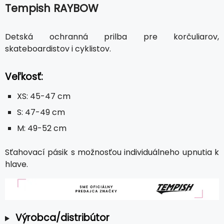
Tempish RAYBOW
Detská ochranná prilba pre korčuliarov,
skateboardistov i cyklistov.
Veľkosť:
XS: 45-47 cm
S: 47-49 cm
M: 49-52 cm
Sťahovací pásik s možnosťou individuálneho upnutia k
hlave.
Výrobca/distribútor