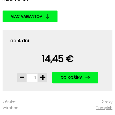
VIAC VARIANTOV
do 4 dní
14,45 €
-
+
DO KOŠÍKA
Záruka:
2 roky
Výrobca:
Tempish