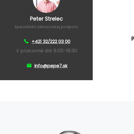
Peter Strelec
špecialista zákazníckej podpory
+421 32/222 03 00
V pracovné dni: 8:00-16:30
info@pepe7.sk