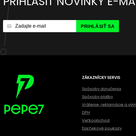
PRIHLÁSIŤ NOVINKY E-M
PRIHLÁSIŤ SA
ZÁKAZNÍCKY SERVIS
Spôsoby doručenia
Spôsoby platby
Vrátenie, reklamácie a vý
DPH
Veľkoobchod
Darčekové poukazy