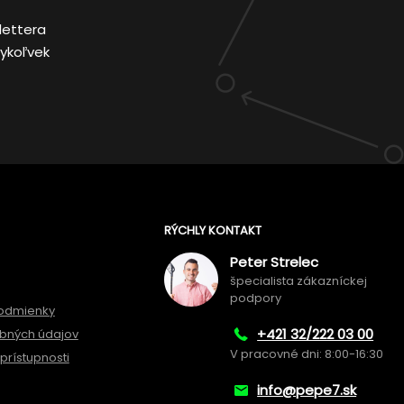
lettera
ykoľvek
RÝCHLY KONTAKT
Peter Strelec
špecialista zákazníckej
podpory
odmienky
+421 32/222 03 00
bných údajov
V pracovné dni: 8:00-16:30
prístupnosti
info@pepe7.sk