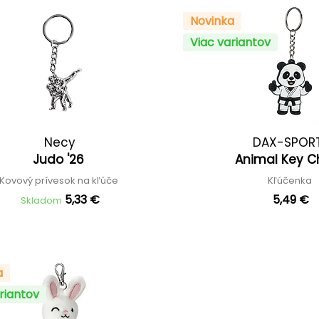
Novinka
Viac variantov
Necy
DAX-SPOR
Judo '26
Animal Key 
Kovový prívesok na kľúče
Kľúčenka
5,33 €
5,49 €
Skladom
a
riantov