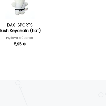
DAX-SPORTS
Plush Keychain (flat)
Plyšová kľúčenka
5,95 €