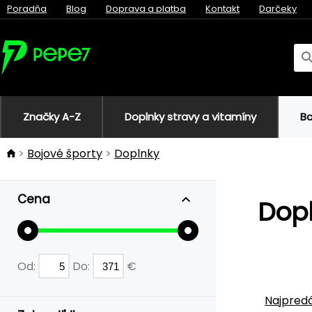
Poradňa
Blog
Doprava a platba
Kontakt
Darčeky
Značky A-Z
Doplnky stravy a vitamíny
Bo
Bojové športy
Doplnky
Cena
Dopl
Od:
Do:
€
Najpredá