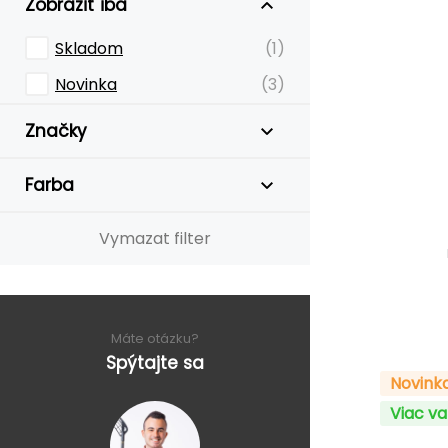
Zobraziť iba
Skladom
(1)
Novinka
(3)
Značky
Farba
Vymazat filter
Máte otázku?
Spýtajte sa
Novink
Viac va