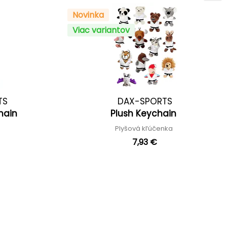
Novinka
Viac variantov
TS
DAX-SPORTS
Chain
Plush Keychain
Plyšová kľúčenka
7,93 €