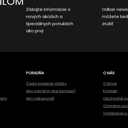
AILOM
Získajte informácie o
Odber news
nových akciách a
môžete ked
špeciálnych ponukách
zrušiť
ako prvý
PORADŇA
O NÁS
Často kladené otázky
O firme
Ako vybrať in-line korčule?
Kontakt
meny
Ako nakupovať
Obchodné p
Ochrana oso
Vyhlásenie o 