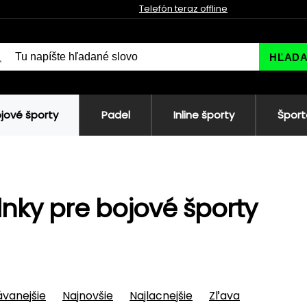
Telefón teraz offline
HĽAD
jové športy
Padel
Inline športy
Šport
nky pre bojové športy
vanejšie
Najnovšie
Najlacnejšie
Zľava