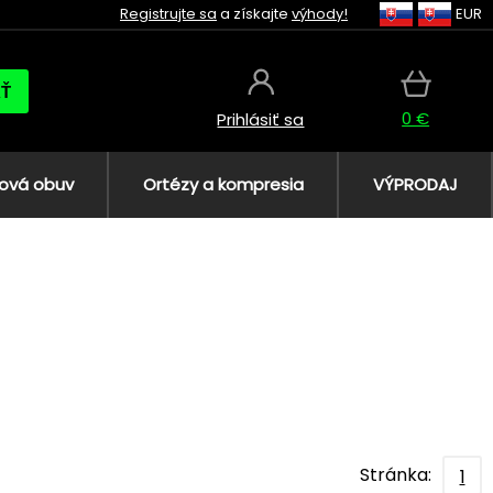
Registrujte sa
a získajte
výhody!
EUR
AŤ
0 €
Prihlásiť sa
ová obuv
Ortézy a kompresia
VÝPRODAJ
Stránka:
1