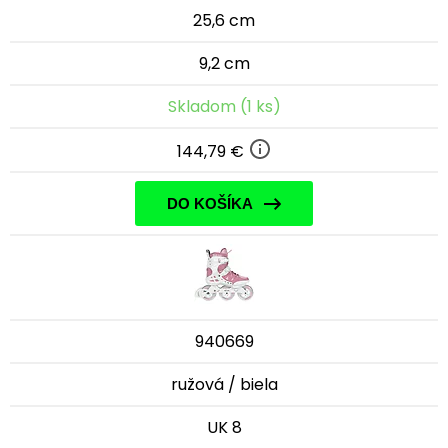
25,6 cm
9,2 cm
Skladom (1 ks)
144,79 €
DO KOŠÍKA
940669
ružová / biela
UK 8