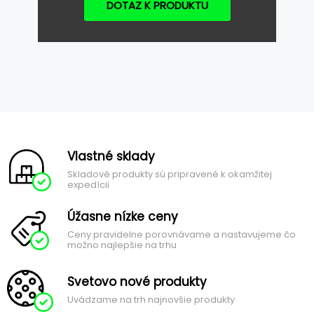
DOTAZ K PRODUKTU
Vlastné sklady
Skladové produkty sú pripravené k okamžitej
expedícii
Úžasne nízke ceny
Ceny pravidelne porovnávame a nastavujeme čo
možno najlepšie na trhu
Svetovo nové produkty
Uvádzame na trh najnovšie produkty