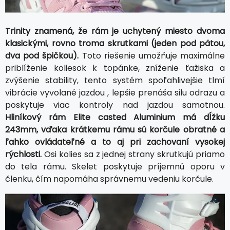
Trinity znamená, že rám je uchytený miesto dvoma
klasickými, rovno troma skrutkami (jeden pod pätou,
dva pod špičkou).
Toto riešenie umožňuje maximálne
priblíženie koliesok k topánke, zníženie ťažiska a
zvýšenie stability, tento systém spoľahlivejšie tlmí
vibrácie vyvolané jazdou , lepšie prenáša silu odrazu a
poskytuje viac kontroly nad jazdou samotnou.
Hliníkový rám Elite casted Aluminium má dĺžku
243mm, vďaka krátkemu rámu sú korčule obratné a
ľahko ovládateľné a to aj pri zachovaní vysokej
rýchlosti.
Osi kolies sa z jednej strany skrutkujú priamo
do tela rámu. Skelet poskytuje príjemnú oporu v
členku, čím napomáha správnemu vedeniu korčule.