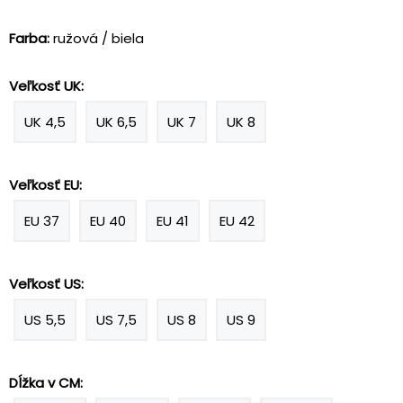
Farba:
ružová / biela
Veľkosť UK:
UK 4,5
UK 6,5
UK 7
UK 8
Veľkosť EU:
EU 37
EU 40
EU 41
EU 42
Veľkosť US:
US 5,5
US 7,5
US 8
US 9
Dĺžka v CM: