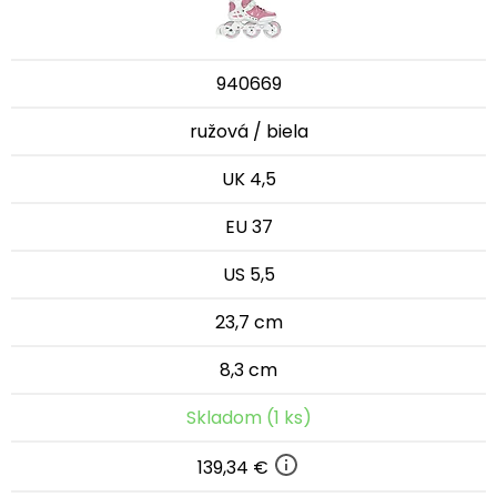
940669
ružová / biela
UK 4,5
EU 37
US 5,5
23,7 cm
8,3 cm
Skladom (1 ks)
139,34 €