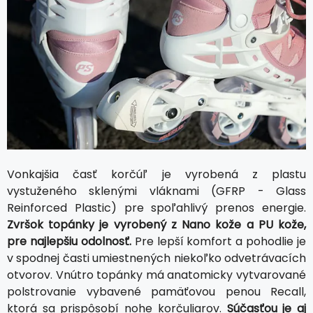
Vonkajšia časť korčúľ je vyrobená z plastu
vystuženého sklenými vláknami (GFRP - Glass
Reinforced Plastic) pre spoľahlivý prenos energie.
Zvršok topánky je vyrobený z Nano kože a PU kože,
pre najlepšiu odolnosť.
Pre lepší komfort a pohodlie je
v spodnej časti umiestnených niekoľko odvetrávacích
otvorov. Vnútro topánky má anatomicky vytvarované
polstrovanie vybavené pamäťovou penou Recall,
ktorá sa prispôsobí nohe korčuliarov.
Súčasťou je aj