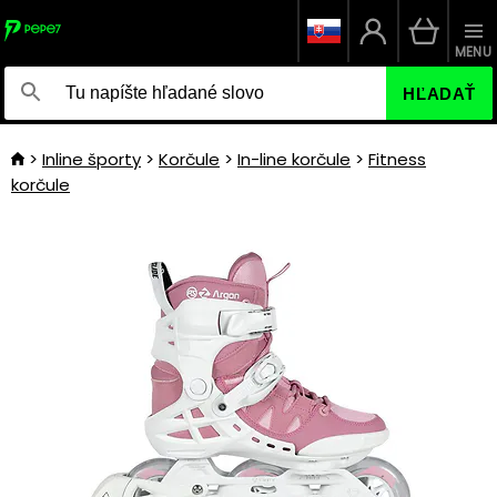
MENU
HĽADAŤ
Inline športy
Korčule
In-line korčule
Fitness
korčule