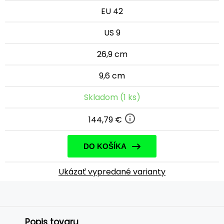
EU 42
US 9
26,9 cm
9,6 cm
Skladom (1 ks)
144,79 €
DO KOŠÍKA
Ukázať vypredané varianty
Popis tovaru