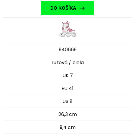
DO KOŠÍKA
940669
ružová / biela
UK 7
EU 41
US 8
26,3 cm
9,4 cm