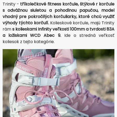
Trinity -
tříkolečkové fitness korčule, štýlové r korčule
s odvážnou siuletou a pohodlnou papučou, model
vhodný pre pokročilých korčuliarky, ktoré chcú využiť
výhody týchto korčulí.
Kolieskové korčule, majú Trinity
rám
s kolieskami Infinity veľkosti 100mm a tvrdosti 83A
a ložiskami WCD Abec 9.
Ide o stredná veľkosť
koliesok z tejto kategórie.