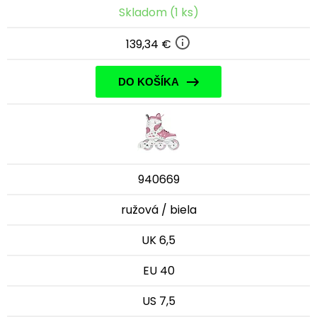
Skladom (1 ks)
139,34 €
DO KOŠÍKA
940669
ružová / biela
UK 6,5
EU 40
US 7,5