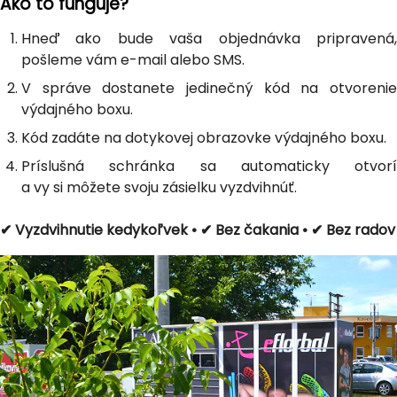
Ako to funguje?
Hneď ako bude vaša objednávka pripravená,
pošleme vám e-mail alebo SMS.
V správe dostanete jedinečný kód na otvorenie
výdajného boxu.
Kód zadáte na dotykovej obrazovke výdajného boxu.
Príslušná schránka sa automaticky otvorí
a vy si môžete svoju zásielku vyzdvihnúť.
✔ Vyzdvihnutie kedykoľvek • ✔ Bez čakania • ✔ Bez radov