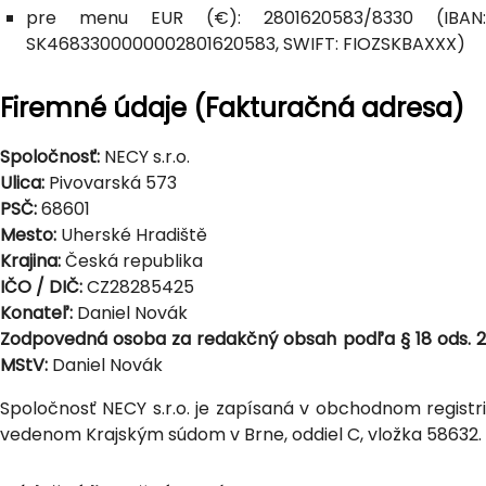
pre menu EUR (€): 2801620583/8330 (IBAN:
SK4683300000002801620583, SWIFT: FIOZSKBAXXX)
Firemné údaje (Fakturačná adresa)
Spoločnosť:
NECY s.r.o.
Ulica:
Pivovarská 573
PSČ:
68601
Mesto:
Uherské Hradiště
Krajina:
Česká republika
IČO / DIČ:
CZ28285425
Konateľ:
Daniel Novák
Zodpovedná osoba za redakčný obsah podľa § 18 ods. 2
MStV:
Daniel Novák
Spoločnosť NECY s.r.o. je zapísaná v obchodnom registri
vedenom Krajským súdom v Brne, oddiel C, vložka 58632.