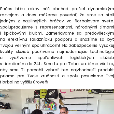
Počas hŕbu rokov náš obchod prešiel dynamickým
rozvojom a dnes môžeme povedať, že sme sa stali
jedným z najsilnejších hráčov vo florbalovom svete.
Spolupracujeme s reprezentantmi, národnými tímami
i špičkovými klubmi. Zameriavame sa predovšetkým
na efektívnu zákaznícku podporu a snažíme sa byť
Tvojou verným spoluhráčom! Na zabezpečenie vysokej
kvality služieb používame najmodernejšie technológie
a využívame spoľahlivých logistických služieb
s doručením do 24h. Sme tu pre Teba, urobíme všetko,
aby sme Ti pomohli vybrať ten najvhodnejší produkt
priamo pre Tvoje zručnosti a spolu posunieme Tvoj
florbal na vyššiu úroveň!