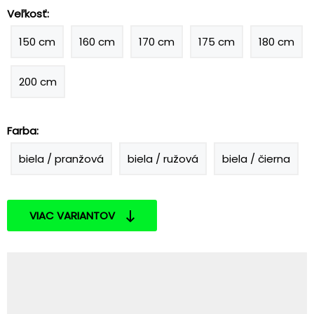
Veľkosť:
150 cm
160 cm
170 cm
175 cm
180 cm
200 cm
Farba:
biela / pranžová
biela / ružová
biela / čierna
VIAC VARIANTOV