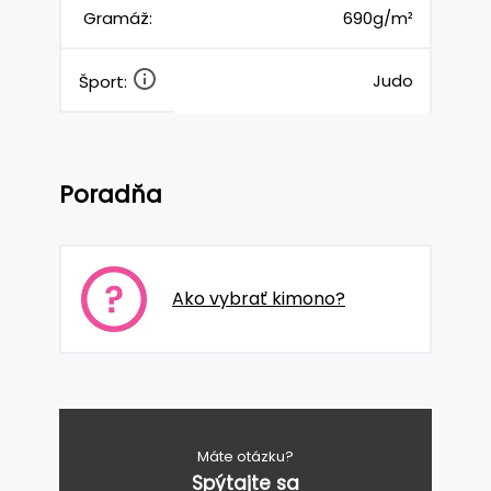
Gramáž:
690g/m²
Judo
Šport:
Poradňa
Ako vybrať kimono?
Máte otázku?
Spýtajte sa