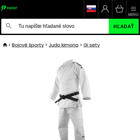
MENU
HĽADAŤ
Bojové športy
Judo kimona
Gi sety