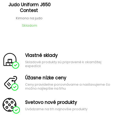
Judo Uniform J650
Contest
Kimono na judo
Skladom
Vlastné sklady
Skladové produkty sú pripravené k okamžitej
expedícii
Úžasne nízke ceny
Ceny pravidelne porovnávame a nastavujeme čo
možno najlepšie na trhu
Svetovo nové produkty
Uvádzame na trh najnovšie produkty