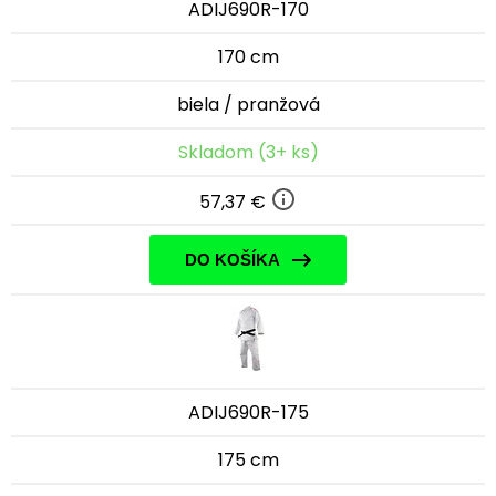
ADIJ690R-170
170 cm
biela / pranžová
Skladom (3+ ks)
57,37 €
DO KOŠÍKA
ADIJ690R-175
175 cm