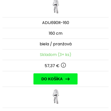
ADIJ690R-160
160 cm
biela / pranžová
Skladom (3+ ks)
57,37 €
DO KOŠÍKA