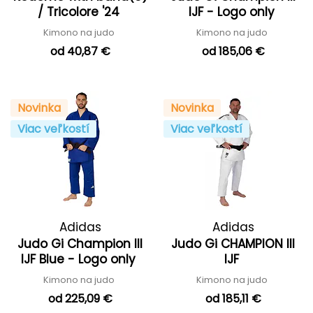
/ Tricolore '24
IJF - Logo only
Kimono na judo
Kimono na judo
od 40,87 €
od 185,06 €
Novinka
Novinka
Viac veľkostí
Viac veľkostí
Adidas
Adidas
Judo Gi Champion III
Judo Gi CHAMPION III
IJF Blue - Logo only
IJF
Kimono na judo
Kimono na judo
od 225,09 €
od 185,11 €