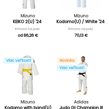
Mizuno
Mizuno
KEIKO 2(U) '24
Kodomo(U) / White '24
Kimono na judo
Kimono na judo
od 86,26 €
70,13 €
Viac veľkostí
Novinka
Viac veľkostí
Mizuno
Adidas
Kodomo with band(U)
Judo Gi Champion III