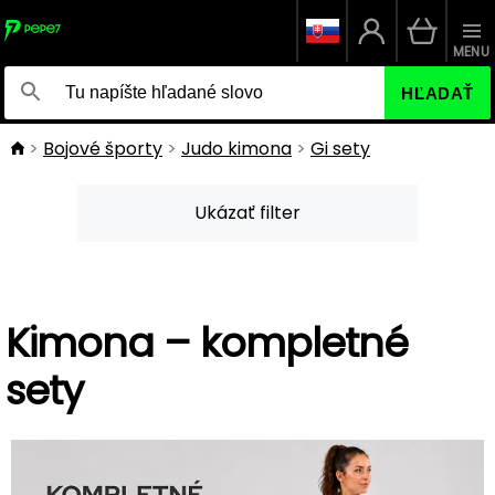
MENU
HĽADAŤ
Bojové športy
Judo kimona
Gi sety
Ukázať filter
Kimona – kompletné
sety