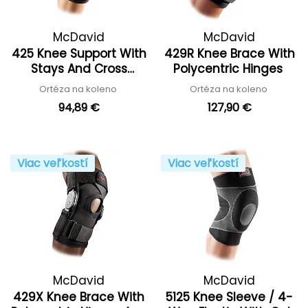
McDavid
McDavid
425 Knee Support With
429R Knee Brace With
Stays And Cross
Polycentric Hinges
Straps
Ortéza na koleno
Ortéza na koleno
94,89 €
127,90 €
Viac veľkostí
Viac veľkostí
McDavid
McDavid
429X Knee Brace With
5125 Knee Sleeve / 4-