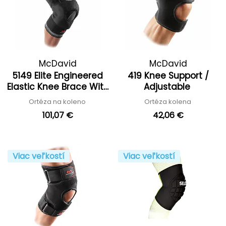
McDavid
McDavid
5149 Elite Engineered
419 Knee Support /
Elastic Knee Brace With
Adjustable
Dual Wrap And Hinges
Ortéza na koleno
Ortéza kolena
'25
101,07 €
42,06 €
Viac veľkostí
Viac veľkostí