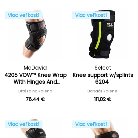
Viac veľkostí
Viac veľkostí
McDavid
Select
4205 VOW™ Knee Wrap
Knee support w/splints
With Hinges And
6204
Straps
Ortéza na koleno
Bandáž kolene
76,44 €
111,02 €
Viac veľkostí
Viac veľkostí