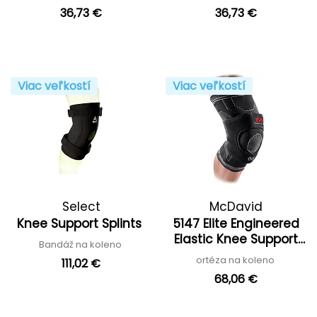
36,73 €
36,73 €
Viac veľkostí
Viac veľkostí
Select
McDavid
Knee Support Splints
5147 Elite Engineered
Elastic Knee Support
Bandáž na koleno
With Dual Wrap And
ortéza na koleno
111,02 €
Stays '25
68,06 €