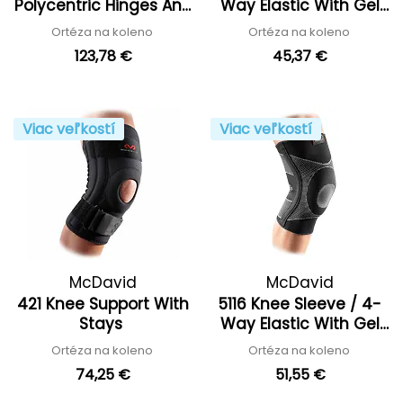
Polycentric Hinges And
Way Elastic With Gel
Cross Straps
Buttress
Ortéza na koleno
Ortéza na koleno
123,78 €
45,37 €
Viac veľkostí
Viac veľkostí
McDavid
McDavid
421 Knee Support With
5116 Knee Sleeve / 4-
Stays
Way Elastic With Gel
Buttress And Stays
Ortéza na koleno
Ortéza na koleno
74,25 €
51,55 €