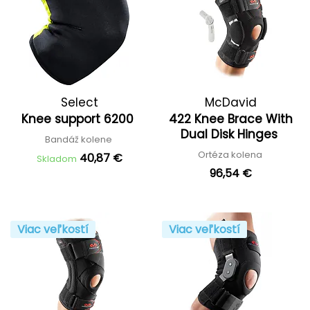
Select
McDavid
Knee support 6200
422 Knee Brace With
Dual Disk Hinges
Bandáž kolene
Ortéza kolena
40,87 €
Skladom
96,54 €
Viac veľkostí
Viac veľkostí