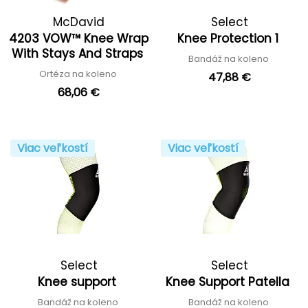
McDavid
Select
4203 VOW™ Knee Wrap
Knee Protection 1
With Stays And Straps
Bandáž na koleno
Ortéza na koleno
47,88 €
68,06 €
Viac veľkostí
Viac veľkostí
Select
Select
Knee support
Knee Support Patella
Bandáž na koleno
Bandáž na koleno