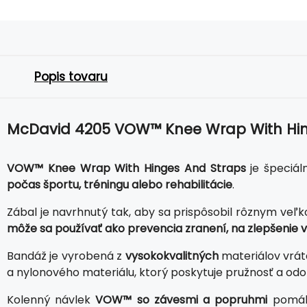
Popis tovaru
McDavid 4205 VOW™ Knee Wrap With Hin
VOW™ Knee Wrap With Hinges And Straps
je špeciál
počas športu, tréningu alebo rehabilitácie
.
Zábal je navrhnutý tak, aby sa prispôsobil rôznym veľk
môže sa používať ako prevencia zranení, na zlepšenie v
Bandáž je vyrobená z
vysokokvalitných
materiálov vrá
a nylonového materiálu, ktorý poskytuje pružnosť a odo
Kolenný návlek
VOW™ so závesmi a popruhmi
pomáha