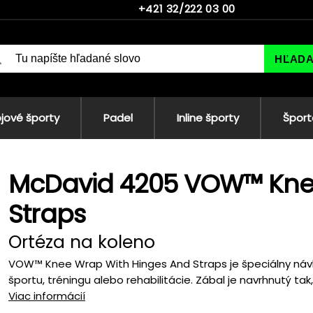
+421 32/222 03 00
HĽAD
jové športy
Padel
Inline športy
Šport
McDavid 4205 VOW™ Kne
Straps
Ortéza na koleno
VOW™ Knee Wrap With Hinges And Straps je špeciálny návl
športu, tréningu alebo rehabilitácie. Zábal je navrhnutý tak, 
Viac informácií