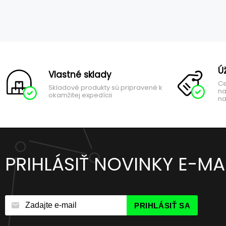
Ú
Vlastné sklady
Ce
Skladové produkty sú pripravené k
na
okamžitej expedícii
na
PRIHLÁSIŤ NOVINKY E-M
PRIHLÁSIŤ SA