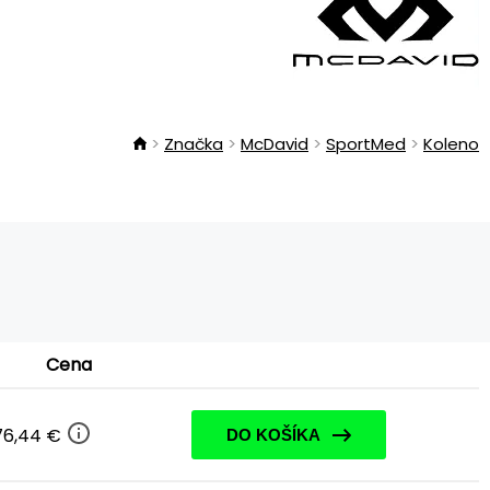
Značka
McDavid
SportMed
Koleno
Cena
76,44 €
DO KOŠÍKA