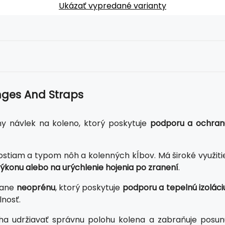
Ukázať vypredané varianty
ges And Straps
ny návlek na koleno, ktorý poskytuje
podporu a ochran
ostiam a typom nôh a kolenných kĺbov. Má široké využitie
ýkonu alebo na urýchlenie hojenia po zranení
.
tane
neoprénu
, ktorý poskytuje
podporu a tepelnú izoláci
lnosť.
 udržiavať správnu polohu kolena a zabraňuje posun