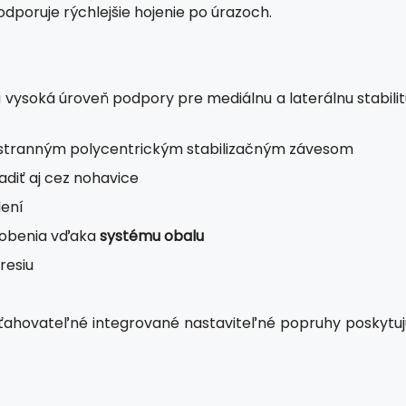
odporuje rýchlejšie hojenie po úrazoch.
 vysoká úroveň podpory pre mediálnu a laterálnu stabilit
ojstranným polycentrickým stabilizačným závesom
sadiť aj cez nohavice
dení
sobenia vďaka
systému obalu
resiu
ťahovateľné integrované nastaviteľné popruhy poskytuj