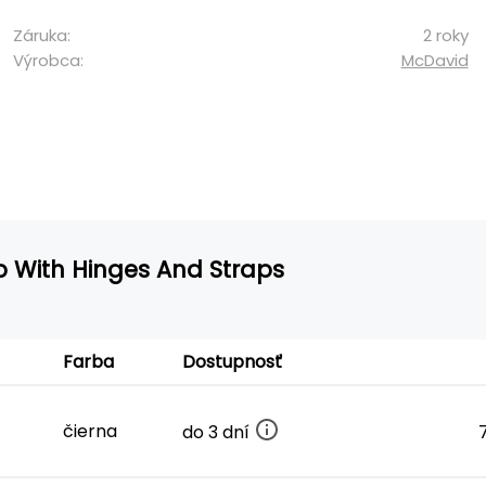
Záruka:
2 roky
Výrobca:
McDavid
 With Hinges And Straps
Farba
Dostupnosť
čierna
do 3 dní