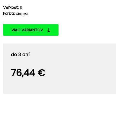
Veľkosť:
S
Farba:
čierna
VIAC VARIANTOV
do 3 dní
76,44 €