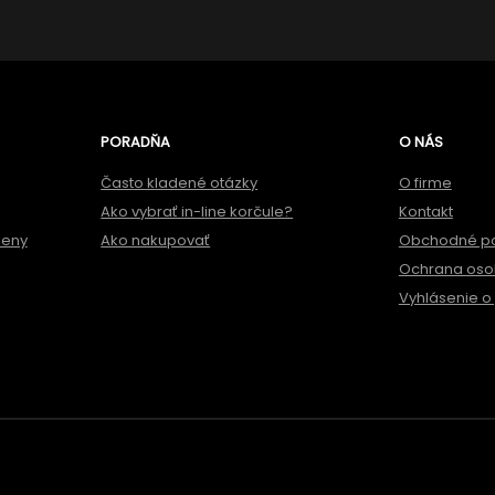
PORADŇA
O NÁS
Často kladené otázky
O firme
Ako vybrať in-line korčule?
Kontakt
meny
Ako nakupovať
Obchodné p
Ochrana oso
Vyhlásenie o 