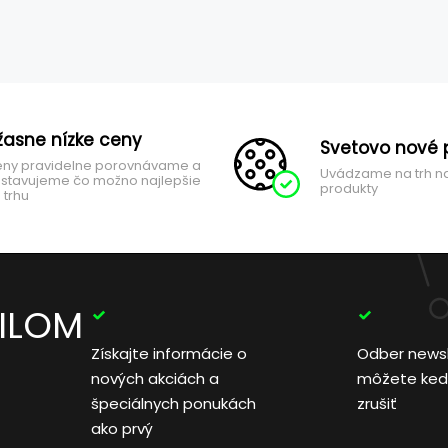
žasne nízke ceny
Svetovo nové 
ny pravidelne porovnávame a
Uvádzame na trh n
stavujeme čo možno najlepšie
produkty
 trhu
AILOM
Získajte informácie o
Odber news
nových akciách a
môžete ked
špeciálnych ponukách
zrušiť
ako prvý