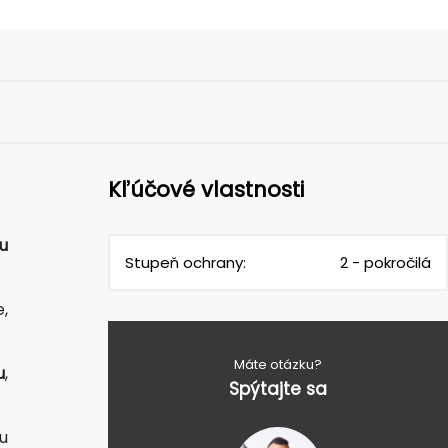
Kľúčové vlastnosti
u
Stupeň ochrany:
2 - pokročilá
,
Máte otázku?
u
,
Spýtajte sa
u