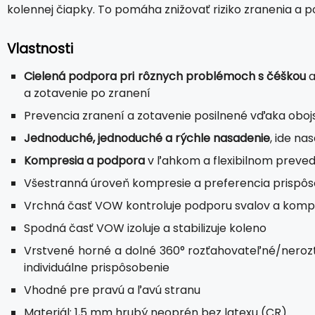
kolennej čiapky. To pomáha znižovať riziko zranenia a p
Vlastnosti
Cielená podpora pri rôznych problémoch s čéškou
a
a zotavenie po zranení
Prevencia zranení a zotavenie posilnené vďaka ob
Jednoduché, jednoduché a rýchle nasadenie
, ide na
Kompresia a podpora
v ľahkom a flexibilnom preve
Všestranná úroveň kompresie a preferencia prispô
Vrchná časť VOW kontroluje podporu svalov a komp
Spodná časť VOW izoluje a stabilizuje koleno
Vrstvené horné a dolné 360° rozťahovateľné/neroz
individuálne prispôsobenie
Vhodné pre pravú a ľavú stranu
Materiál: 1,5 mm hrubý neoprén bez latexu (CR)