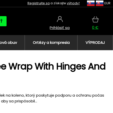
Registrujte sa
a získajte
výhody!
EUR
AŤ
0 €
Prihlásiť sa
ová obuv
Ortézy a kompresia
VÝPRODAJ
e Wrap With Hinges And
ek na koleno, ktorý poskytuje podporu a ochranu počas
aby sa prispôsobil...