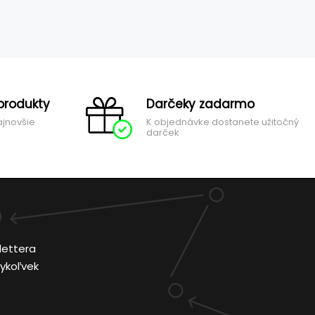
produkty
Darčeky zadarmo
ajnovšie
K objednávke dostanete užitočný
darček
lettera
ykoľvek