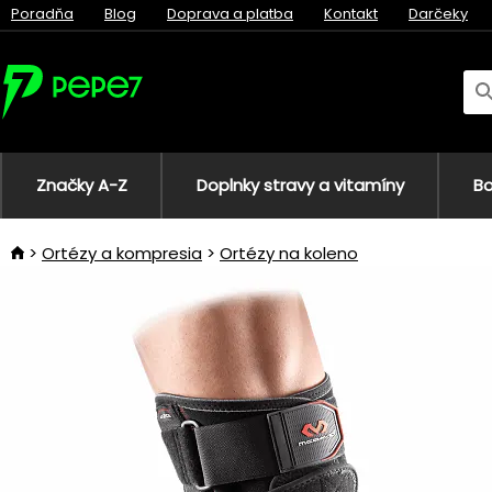
Poradňa
Blog
Doprava a platba
Kontakt
Darčeky
Značky A-Z
Doplnky stravy a vitamíny
Bo
Ortézy a kompresia
Ortézy na koleno