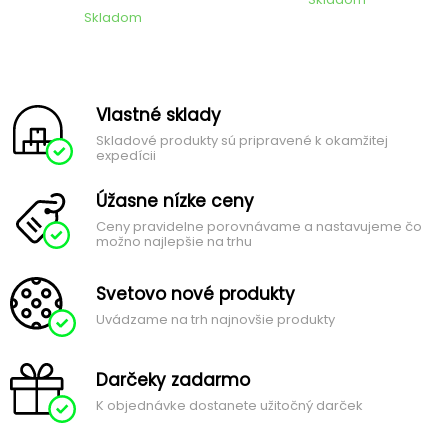
Skladom
Vlastné sklady
Skladové produkty sú pripravené k okamžitej
expedícii
Úžasne nízke ceny
Ceny pravidelne porovnávame a nastavujeme čo
možno najlepšie na trhu
Svetovo nové produkty
Uvádzame na trh najnovšie produkty
Darčeky zadarmo
K objednávke dostanete užitočný darček