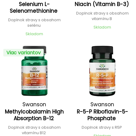
Selenium L-
Niacin (Vitamin B-3)
Selenomethionine
Doplnok stravy s obsahom
vitamínu B
Doplnok stravy s obsahom
selénu
Skladom
Skladom
Viac variantov
Swanson
Swanson
Methylcobalamin High
R-5-P Riboflavin-5-
Absorption B-12
Phosphate
Doplnok stravy s obsahom
Doplnok stravy s R5P
vitamínu B12
Skladom