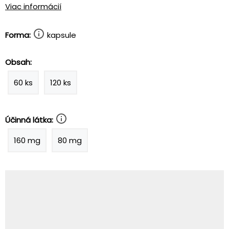
Viac informácií
Forma:
kapsule
Obsah:
60 ks
120 ks
Účinná látka:
160 mg
80 mg