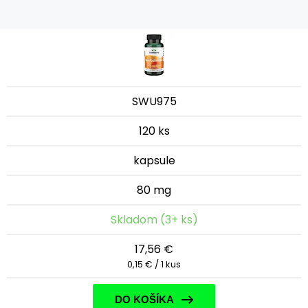
SWU975
120 ks
kapsule
80 mg
Skladom (3+ ks)
17,56 €
0,15 € / 1 kus
DO KOŠÍKA