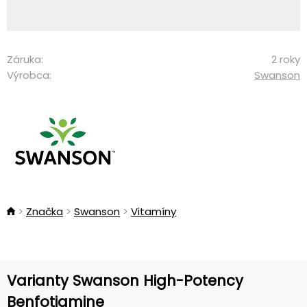
Záruka:
2 roky
Výrobca:
Swanson
Značka
Swanson
Vitamíny
Varianty Swanson High-Potency
Benfotiamine