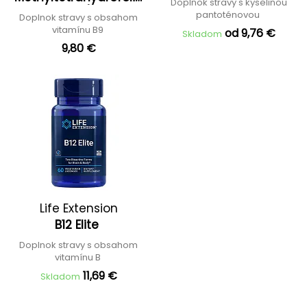
Doplnok stravy s kyselinou
Acid)
pantoténovou
Doplnok stravy s obsahom
vitamínu B9
od 9,76 €
Skladom
9,80 €
Life Extension
B12 Elite
Doplnok stravy s obsahom
vitamínu B
11,69 €
Skladom