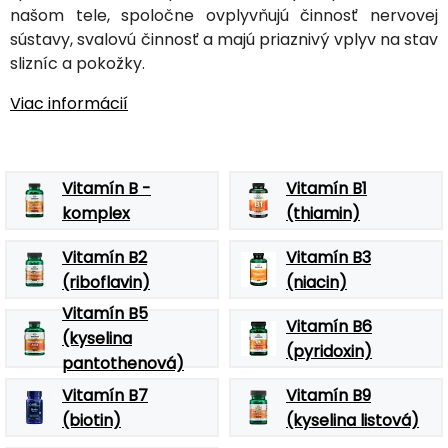
našom tele, spoločne ovplyvňujú činnosť nervovej
sústavy, svalovú činnosť a majú priaznivý vplyv na stav
slizníc a pokožky.
Viac informácií
Vitamín B -
Vitamín B1
komplex
(thiamin)
Vitamín B2
Vitamín B3
(riboflavin)
(niacin)
Vitamín B5
Vitamín B6
(kyselina
(pyridoxin)
pantothenová)
Vitamín B7
Vitamín B9
(biotin)
(kyselina listová)