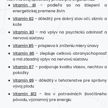
Vitamín B1
– podieľa sa na štiepení a
energetickej premene živín
Vitamín B2
– dôležitý pre dobrý stav očí, slizníc a
kože
Vitamín B3
– má vplyv na psychickú odolnosť a
nervovú sústavu
Vitamín B5
– prispieva k zníženiu miery únavy
Vitamín B6
– zlepšuje celkovú obranyschopnosť
a má zásadný vplyv na nervovú sústavu
Vitamín B7
– podporuje kvalitu vlasov, nechtov a
pokožky
Vitamín B9
– dôležitý v tehotenstve pre správny
vývoj plodu
Vitamín B12
– iba v potravinách živočíšneho
pôvodu, významný pre energiu