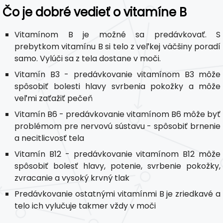
Čo je dobré vedieť o vitamíne B
Vitamínom B je možné sa predávkovať. S
prebytkom vitamínu B si telo z veľkej väčšiny poradí
samo. Vylúči sa z tela dostane v moči.
Vitamín B3 - predávkovanie vitamínom B3 môže
spôsobiť bolesti hlavy svrbenia pokožky a môže
veľmi zaťažiť pečeň
Vitamín B6 - predávkovanie vitamínom B6 môže byť
problémom pre nervovú sústavu - spôsobiť brnenie
a necitlicvosť tela
Vitamín B12 - predávkovanie vitamínom B12 môže
spôsobiť bolesť hlavy, potenie, svrbenie pokožky,
zvracanie a vysoký krvný tlak
Predávkovanie ostatnými vitamínmi B je zriedkavé a
telo ich vylučuje takmer vždy v moči