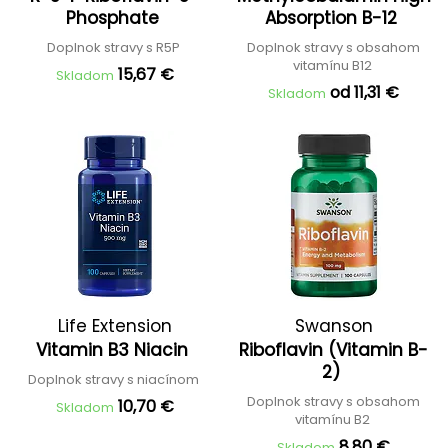
Phosphate
Absorption B-12
Doplnok stravy s R5P
Doplnok stravy s obsahom
vitamínu B12
15,67 €
Skladom
od 11,31 €
Skladom
Life Extension
Swanson
Vitamin B3 Niacin
Riboflavin (Vitamin B-
2)
Doplnok stravy s niacínom
Doplnok stravy s obsahom
10,70 €
Skladom
vitamínu B2
8,80 €
Skladom