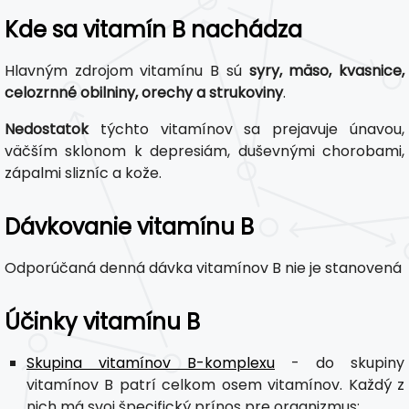
Kde sa vitamín B nachádza
Hlavným zdrojom vitamínu B sú
syry, mäso, kvasnice,
celozrnné obilniny, orechy a strukoviny
.
Nedostatok
týchto vitamínov sa prejavuje únavou,
väčším sklonom k ​​depresiám, duševnými chorobami,
zápalmi slizníc a kože.
Dávkovanie vitamínu B
Odporúčaná denná dávka vitamínov B nie je stanovená
Účinky vitamínu B
Skupina vitamínov B-komplexu
- do skupiny
vitamínov B patrí celkom osem vitamínov. Každý z
nich má svoj špecifický prínos pre organizmus: