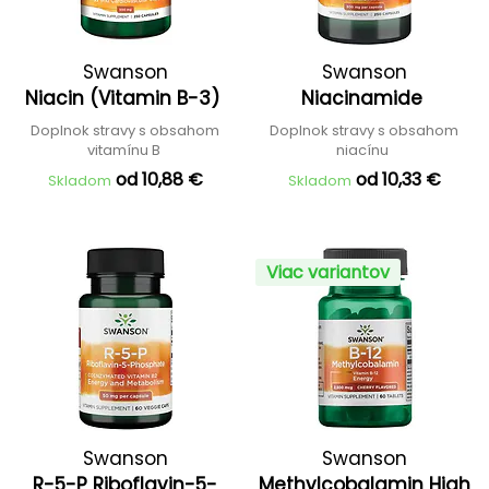
Swanson
Swanson
Niacin (Vitamin B-3)
Niacinamide
Doplnok stravy s obsahom
Doplnok stravy s obsahom
vitamínu B
niacínu
od 10,88 €
od 10,33 €
Skladom
Skladom
Viac variantov
Swanson
Swanson
R-5-P Riboflavin-5-
Methylcobalamin High