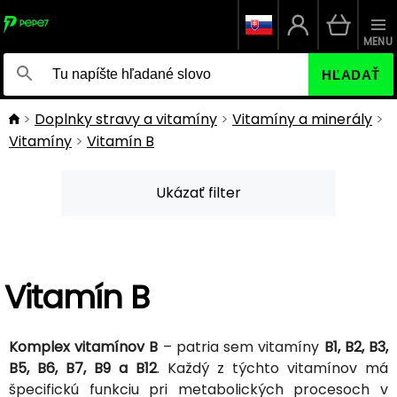
MENU
HĽADAŤ
Doplnky stravy a vitamíny
Vitamíny a minerály
Vitamíny
Vitamín B
Ukázať filter
Vitamín B
Komplex vitamínov B
– patria sem vitamíny
B1, B2, B3,
B5, B6, B7, B9 a B12
. Každý z týchto vitamínov má
špecifickú funkciu pri metabolických procesoch v