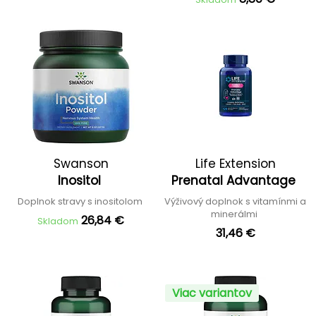
Swanson
Life Extension
Inositol
Prenatal Advantage
Doplnok stravy s inositolom
Výživový doplnok s vitamínmi a
minerálmi
26,84 €
Skladom
31,46 €
Viac variantov