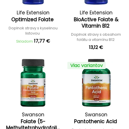
Life Extension
Life Extension
Optimized Folate
BioActive Folate &
Vitamin B12
Doplnok stravy s kyselinou
listovou
Doplnok stravy s obsahom
folátu a vitamínu B12
17,77 €
Skladom
13,12 €
Viac variantov
Swanson
Swanson
Folate (5-
Pantothenic Acid
Methyltetrahydrofolic