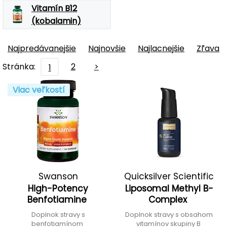
Vitamín B12
(kobalamin)
Najpredávanejšie
Najnovšie
Najlacnejšie
Zľava
Stránka:
2
>
1
Viac veľkostí
Swanson
Quicksilver Scientific
High-Potency
Liposomal Methyl B-
Benfotiamine
Complex
Doplnok stravy s
Doplnok stravy s obsahom
benfotiamínom
vitamínov skupiny B