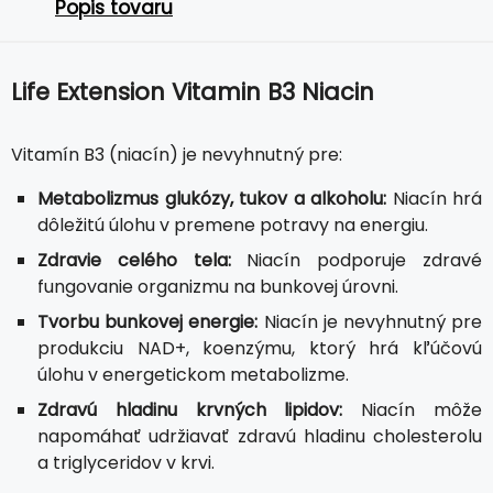
Popis tovaru
Life Extension Vitamin B3 Niacin
Vitamín B3 (niacín) je nevyhnutný pre:
Metabolizmus glukózy, tukov a alkoholu:
Niacín hrá
dôležitú úlohu v premene potravy na energiu.
Zdravie celého tela:
Niacín podporuje zdravé
fungovanie organizmu na bunkovej úrovni.
Tvorbu bunkovej energie:
Niacín je nevyhnutný pre
produkciu NAD+, koenzýmu, ktorý hrá kľúčovú
úlohu v energetickom metabolizme.
Zdravú hladinu krvných lipidov:
Niacín môže
napomáhať udržiavať zdravú hladinu cholesterolu
a triglyceridov v krvi.