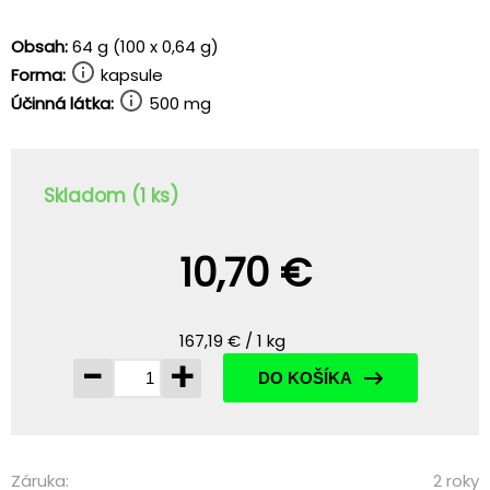
Obsah:
64 g (100 x 0,64 g)
Forma:
kapsule
Účinná látka:
500 mg
Skladom (1 ks)
10,70 €
167,19 € / 1 kg
-
+
DO KOŠÍKA
Záruka:
2 roky