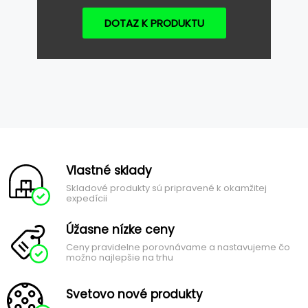
DOTAZ K PRODUKTU
Vlastné sklady
Skladové produkty sú pripravené k okamžitej
expedícii
Úžasne nízke ceny
Ceny pravidelne porovnávame a nastavujeme čo
možno najlepšie na trhu
Svetovo nové produkty