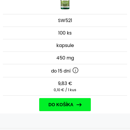
SW521
100 ks
kapsule
450 mg
do 15 dní
9,83 €
0,10 € / 1 kus
DO KOŠÍKA