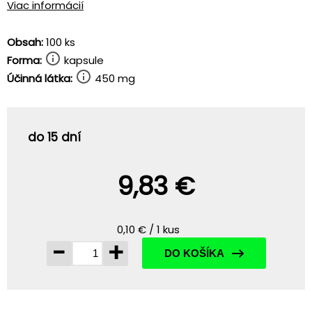
Viac informácií
Obsah:
100 ks
Forma:
kapsule
Účinná látka:
450 mg
do 15 dní
9,83 €
0,10 € / 1 kus
-
+
DO KOŠÍKA