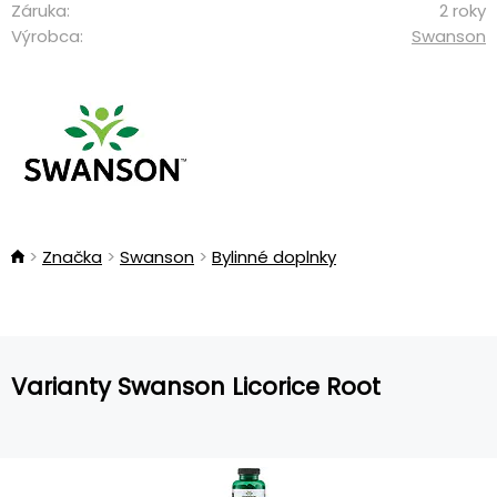
Záruka:
2 roky
Výrobca:
Swanson
Značka
Swanson
Bylinné doplnky
Varianty Swanson Licorice Root