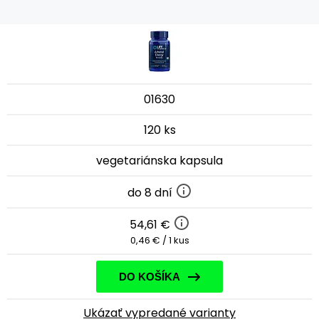
01630
120 ks
vegetariánska kapsula
do 8 dní
54,61 €
0,46 € / 1 kus
DO KOŠÍKA
Ukázať vypredané varianty