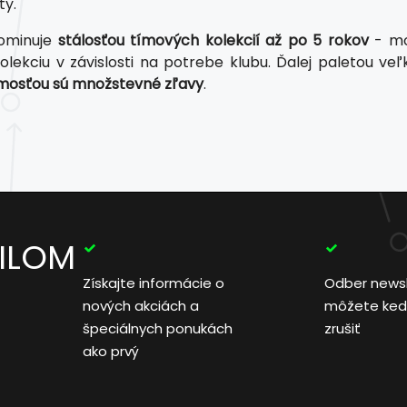
ty.
ominuje
stálosťou tímových kolekcií až po 5 rokov
- mo
olekciu v závislosti na potrebe klubu. Ďalej paletou ve
mosťou sú množstevné zľavy
.
AILOM
Získajte informácie o
Odber news
nových akciách a
môžete ked
špeciálnych ponukách
zrušiť
ako prvý