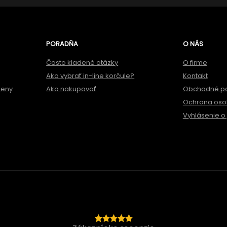
PORADŇA
O NÁS
Často kladené otázky
O firme
Ako vybrať in-line korčule?
Kontakt
meny
Ako nakupovať
Obchodné p
Ochrana oso
Vyhlásenie o 