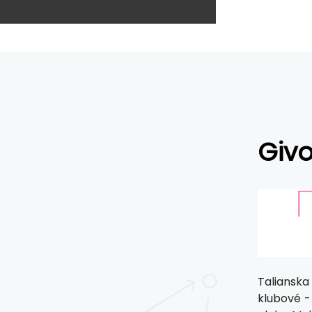
Giv
Talianska
klubové -