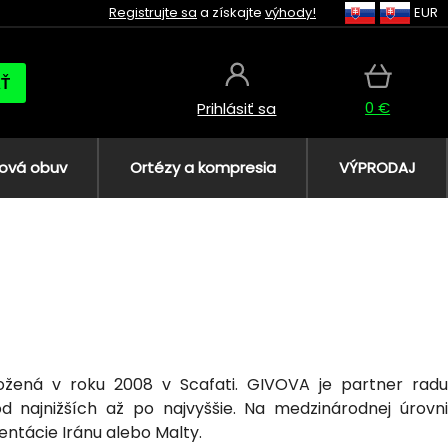
Registrujte sa
a získajte
výhody!
EUR
AŤ
0 €
Prihlásiť sa
ová obuv
Ortézy a kompresia
VÝPRODAJ
ložená v roku 2008 v Scafati. GIVOVA je partner radu
 najnižších až po najvyššie. Na medzinárodnej úrovni
ntácie Iránu alebo Malty.