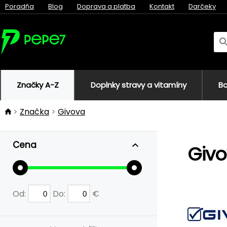
Poradňa
Blog
Doprava a platba
Kontakt
Darčeky
Značky A-Z
Doplnky stravy a vitamíny
Bo
Značka
Givova
Cena
Giv
Od:
Do:
€