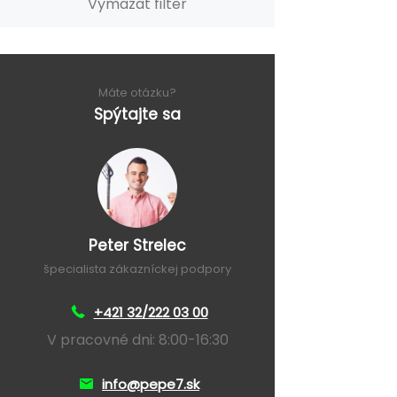
Vymazat filter
Máte otázku?
Spýtajte sa
Peter Strelec
špecialista zákazníckej podpory
+421 32/222 03 00
V pracovné dni: 8:00-16:30
info@pepe7.sk