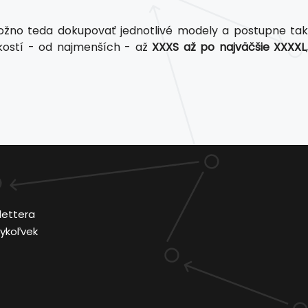
žno teda dokupovať jednotlivé modely a postupne ta
ľkostí - od najmenších - až
XXXS až po najväčšie XXXXL
lettera
ykoľvek