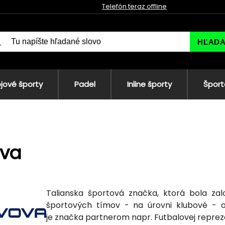
Telefón teraz offline
HĽAD
jové športy
Padel
Inline športy
Šport
ova
Talianska športová značka, ktorá bola za
športových tímov - na úrovni klubové - od
je značka partnerom napr. Futbalovej repreze