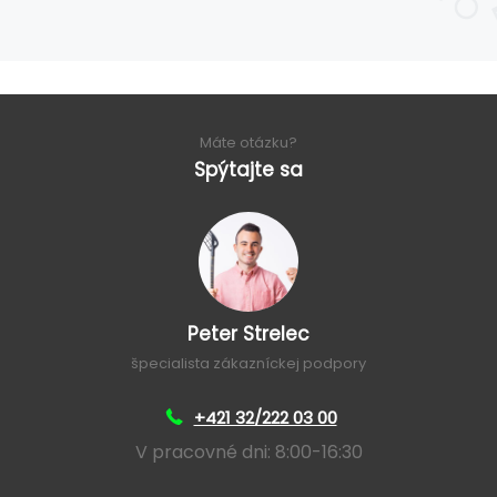
Máte otázku?
Spýtajte sa
Peter Strelec
špecialista zákazníckej podpory
+421 32/222 03 00
V pracovné dni: 8:00-16:30