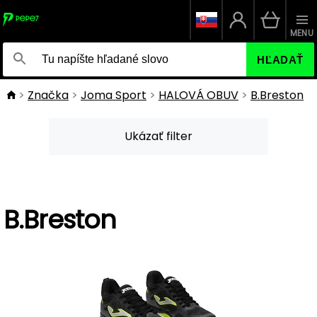
MENU
HĽADAŤ
Značka
Joma Sport
HALOVÁ OBUV
B.Breston
Ukázať filter
B.Breston