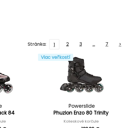
Stránka:
2
3
…
7
>
1
Viac veľkostí
e
Powerslide
lack 84
Phuzion Enzo 80 Trinity
čule
Kolieskové korčule