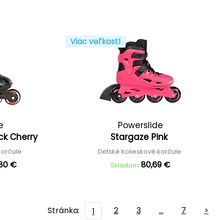
Viac veľkostí
e
Powerslide
ack Cherry
Stargaze Pink
korčule
Detské kolieskové korčule
,80 €
80,69 €
Skladom
Stránka:
2
3
…
7
>
1