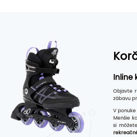
Kor
Inline
Objavte r
zábavu pr
V ponuke
Menšie ko
si môžet
rekreačn