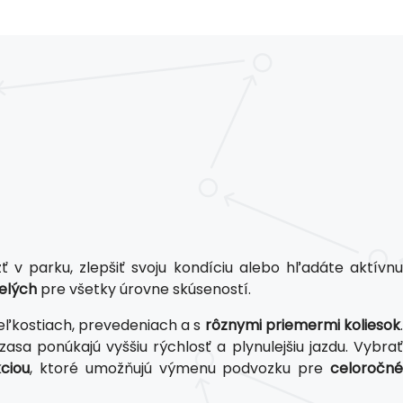
 v parku, zlepšiť svoju kondíciu alebo hľadáte aktívnu
pelých
pre všetky úrovne skúseností.
eľkostiach, prevedeniach a s
rôznymi priemermi koliesok
.
 zasa ponúkajú vyššiu rýchlosť a plynulejšiu jazdu. Vybrať
ciou
, ktoré umožňujú výmenu podvozku pre
celoročn