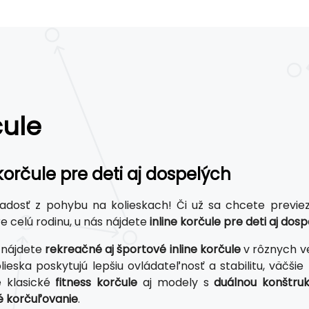
čule
 korčule pre deti aj dospelých
adosť z pohybu na kolieskach! Či už sa chcete previezť
e celú rodinu, u nás nájdete
inline korčule pre deti aj dos
 nájdete
rekreačné aj športové inline korčule
v rôznych v
lieska poskytujú lepšiu ovládateľnosť a stabilitu, väčšie
e klasické
fitness korčule
aj modely s
duálnou konštruk
é korčuľovanie
.