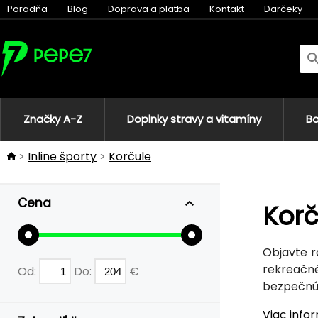
Poradňa
Blog
Doprava a platba
Kontakt
Darčeky
Značky A-Z
Doplnky stravy a vitamíny
Bo
Inline športy
Korčule
Cena
Korč
Objavte r
rekreačné
Od:
Do:
€
bezpečnú j
Viac info