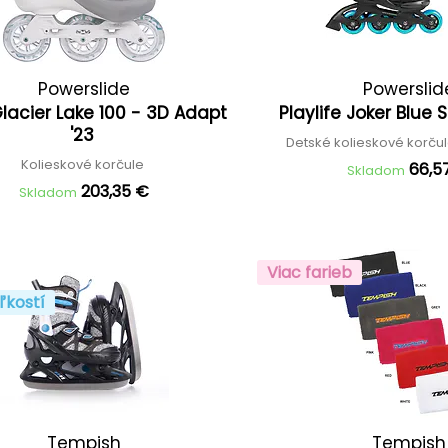
Powerslide
Powerslid
Glacier Lake 100 - 3D Adapt
Playlife Joker Blu
'23
Detské kolieskové korču
Kolieskové korčule
66,5
Skladom
203,35 €
Skladom
Viac farieb
ľkostí
Tempish
Tempish