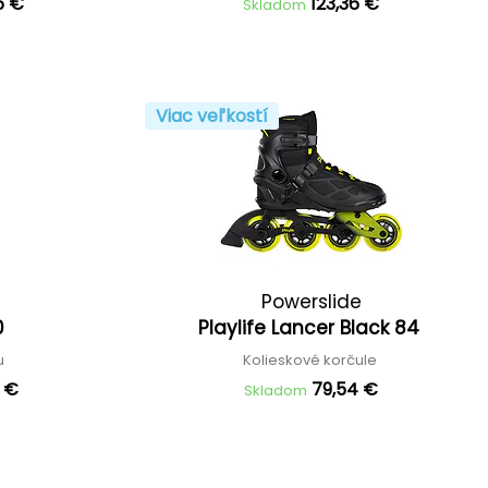
6 €
123,36 €
Skladom
Viac veľkostí
Powerslide
20
Playlife Lancer Black 84
du
Kolieskové korčule
0 €
79,54 €
Skladom