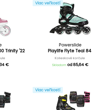
Viac veľkostí
e
Powerslide
0 Trinity '22
Playlife Flyte Teal 84
čule
Kolieskové korčule
,34 €
od 85,64 €
Skladom
Viac veľkostí