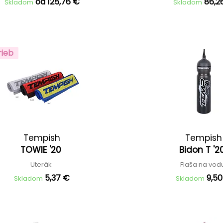
od 125,76 €
86,2
Skladom
Skladom
rieb
Tempish
Tempish
TOWIE '20
Bidon T '
Uterák
Flaša na vo
5,37 €
9,5
Skladom
Skladom