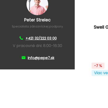
Peter Strelec
špecialista zákazníckej podpory
Swell 
+421 32/222 03 00
V pracovné dni: 8:00-16:30
info@pepe7.sk
-7 %
Viac ve