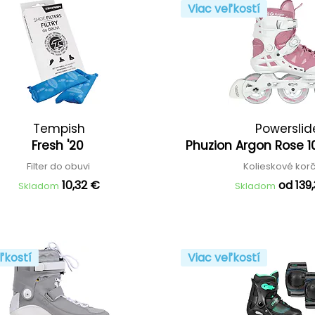
Viac veľkostí
Tempish
Powerslid
Fresh '20
Phuzion Argon Rose 10
Filter do obuvi
Kolieskové kor
10,32 €
od 139
Skladom
Skladom
ľkostí
Viac veľkostí