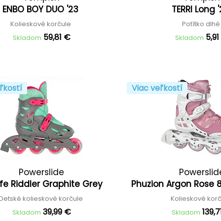
ENBO BOY DUO '23
TERRI Long 
Kolieskové korčule
Potítko dlh
59,81 €
5,91
Skladom
Skladom
ľkostí
Viac veľkostí
Powerslide
Powerslid
ife Riddler Graphite Grey
Phuzion Argon Rose 80
Detské kolieskové korčule
Kolieskové kor
39,99 €
139,7
Skladom
Skladom