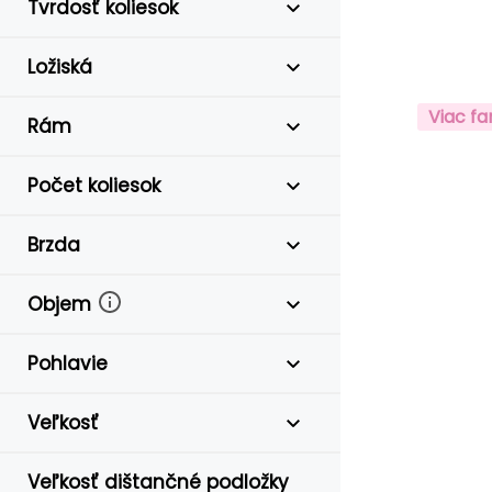
Tvrdosť koliesok
Ložiská
Viac fa
Rám
Počet koliesok
Brzda
Objem
Pohlavie
Veľkosť
Veľkosť dištančné podložky