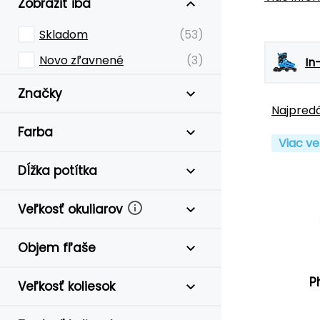
Zobraziť iba
Skladom
(53)
Novo zľavnené
(3)
In
Značky
Najpredá
Farba
Viac ve
Dĺžka potítka
Veľkosť okuliarov
Objem fľaše
P
Veľkosť koliesok