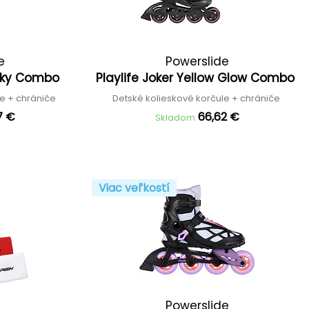
e
Powerslide
e Sky Combo
Playlife Joker Yellow Glow Combo
le + chrániče
Detské kolieskové korčule + chrániče
7 €
66,62 €
Skladom
Viac veľkostí
Powerslide