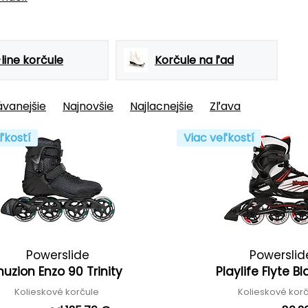
-line korčule
Korčule na ľad
vanejšie
Najnovšie
Najlacnejšie
Zľava
ľkostí
Viac veľkostí
Powerslide
Powerslid
huzion Enzo 90 Trinity
Playlife Flyte B
Kolieskové korčule
Kolieskové kor