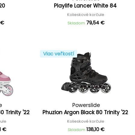
'20
Playlife Lancer White 84
é
Kolieskové korčule
 €
79,54 €
Skladom
Viac veľkostí
e
Powerslide
 Trinity '22
Phuzion Argon Black 80 Trinity '22
čule
Kolieskové korčule
1 €
138,10 €
Skladom