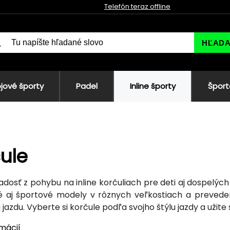
Telefón teraz offline
HĽAD
jové športy
Padel
Inline športy
Šport
ule
adosť z pohybu na inline korčuliach pre deti aj dospelý
 aj športové modely v rôznych veľkostiach a prevedenia
azdu. Vyberte si korčule podľa svojho štýlu jazdy a užite
rmácií