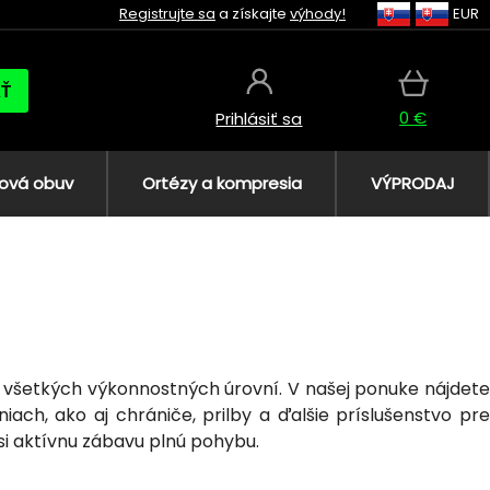
Registrujte sa
a získajte
výhody!
EUR
AŤ
0 €
Prihlásiť sa
ová obuv
Ortézy a kompresia
VÝPRODAJ
ch všetkých výkonnostných úrovní. V našej ponuke nájdete
ch, ako aj chrániče, prilby a ďalšie príslušenstvo pre
 si aktívnu zábavu plnú pohybu.