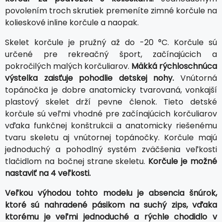
povolením troch skrutiek premeníte zimné korčule na
kolieskové inline korčule a naopak.
Skelet korčule je pružný až do -20 °C. Korčule sú
určené pre rekreačný šport, začínajúcich a
pokročilých malých korčuliarov.
Mäkká rýchloschnúca
výstelka zaisťuje pohodlie detskej nohy.
Vnútorná
topánočka je dobre anatomicky tvarovaná, vonkajší
plastový skelet drží pevne členok. Tieto detské
korčule sú veľmi vhodné pre začínajúcich korčuliarov
vďaka funkčnej konštrukcii a anatomicky riešenému
tvaru skeletu aj vnútornej topánočky. Korčule majú
jednoduchý a pohodlný systém zväčšenia veľkosti
tlačidlom na bočnej strane skeletu.
Korčule je možné
nastaviť na 4 veľkosti.
Veľkou výhodou tohto modelu je absencia šnúrok,
ktoré sú nahradené pásikom na suchý zips, vďaka
ktorému je veľmi jednoduché a rýchle chodidlo v