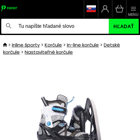
MENU
HĽADAŤ
Inline športy
Korčule
In-line korčule
Detské
korčule
Nastaviteľné korčule