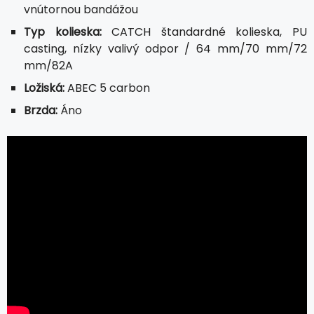
vnútornou bandážou
Typ kolieska:
CATCH štandardné kolieska, PU
casting, nízky valivý odpor / 64 mm/70 mm/72
mm/82A
Ložiská:
ABEC 5 carbon
Brzda:
Áno