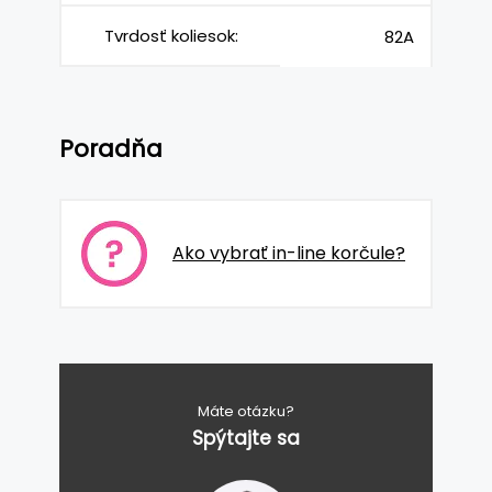
Tvrdosť koliesok:
82A
Poradňa
Ako vybrať in-line korčule?
Máte otázku?
Spýtajte sa