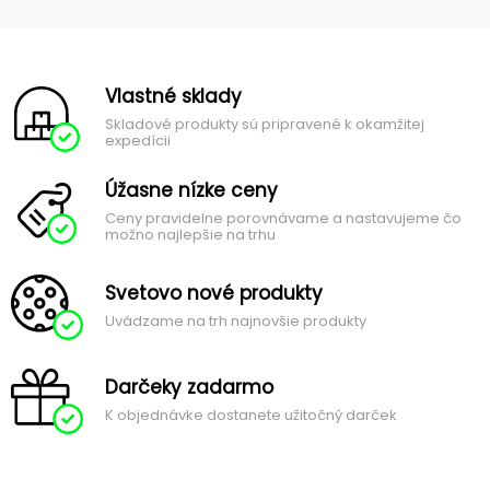
Vlastné sklady
Skladové produkty sú pripravené k okamžitej
expedícii
Úžasne nízke ceny
Ceny pravidelne porovnávame a nastavujeme čo
možno najlepšie na trhu
Svetovo nové produkty
Uvádzame na trh najnovšie produkty
Darčeky zadarmo
K objednávke dostanete užitočný darček