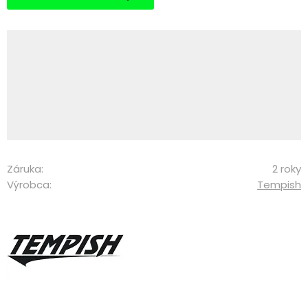
Záruka:
2 roky
Výrobca:
Tempish