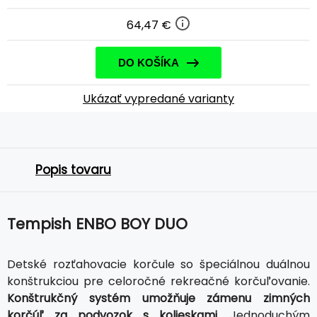
64,47 €
DO KOŠÍKA
Ukázať vypredané varianty
Popis tovaru
Tempish ENBO BOY DUO
Detské rozťahovacie korčule so špeciálnou duálnou
konštrukciou pre celoročné rekreačné korčuľovanie.
Konštrukčný systém umožňuje zámenu zimných
korčúľ za podvozok s kolieskami.
Jednoduchým