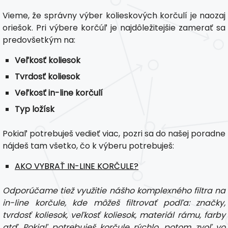
Vieme, že správny výber kolieskových korčulí je naozaj
oriešok. Pri výbere korčúľ je najdôležitejšie zamerať sa
predovšetkým na:
Veľkosť koliesok
Tvrdosť koliesok
Veľkosť in-line korčulí
Typ ložísk
Pokiaľ potrebuješ vedieť viac, pozri sa do našej poradne
nájdeš tam všetko, čo k výberu potrebuješ:
AKO VYBRAŤ IN-LINE KORČULE?
Odporúčame tiež využitie nášho komplexného filtra na
in-line korčule, kde môžeš filtrovať podľa: značky,
tvrdosť koliesok, veľkosť koliesok, materiál rámu, farby
atď. Pokiaľ potrebuješ korčule rýchlo, potom zvoľ vo