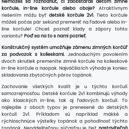
Nemôžeš sa rozhodnúť, či zaobstaráš deťom zimné
korčule, in-line korčule alebo oboje?
Atraktívnym
riešením môžu byť
detské korčule 2v1.
Tieto korčule
môžeš počas pár sekúnd premeniť na ľadové alebo in-
line korčule! Chceš poznať klady a zápory tohto
variantu?
Poď sa na to s nami pozrieť.
Konštrukčný systém umožňuje zámenu zimných korčúľ
za podvozok s kolieskami.
Jednoduchým povolením
dvoch skrutiek premeníte zimné korčule na kolieskové
in-line korčule a naopak. Najväčšia ich výhoda je koniec
skladovania zbytočných párov topánok.
Zachovanie všetkých kvalít je u týchto korčulí
samozrejmosťou. Detské korčule 2v1 kombinujú výhody
ako klasických in-line, tak aj ľadových korčulí. To
najlepšie z oboch typov je prenesené do detských
korčulí 2v1. Príkladom sú napríklad mäkké a
rýchloschnúce výstelky topánok a pohodlnosť týchto
topánok. Neoddeliteľnou súčasťou je tiež
nastaviteľná