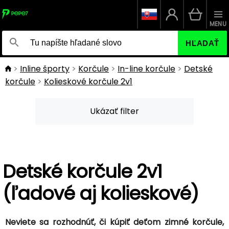
MENU
HĽADAŤ
Inline športy
Korčule
In-line korčule
Detské
korčule
Kolieskové korčule 2v1
Ukázať filter
Detské korčule 2v1
(ľadové aj kolieskové)
Neviete sa rozhodnúť, či kúpiť deťom zimné korčule,