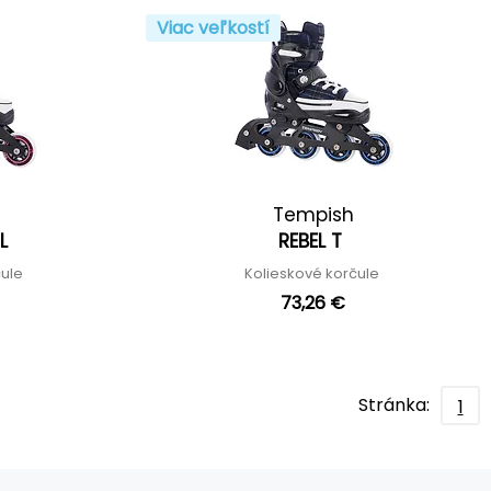
Viac veľkostí
Tempish
RL
REBEL T
čule
Kolieskové korčule
73,26 €
Stránka:
1