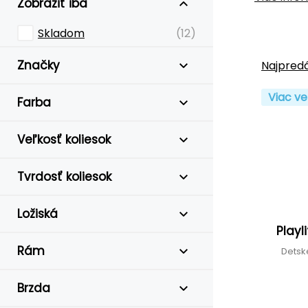
Zobraziť iba
Skladom
(12)
Značky
Najpredá
Viac ve
Farba
Veľkosť koliesok
Tvrdosť koliesok
Ložiská
Playl
Rám
Detsk
Brzda