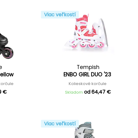
Viac veľkostí
e
Tempish
Yellow
ENBO GIRL DUO '23
korčule
Kolieskové korčule
9 €
od 64,47 €
Skladom
Viac veľkostí