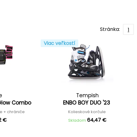
Stránka:
1
Viac veľkostí
e
Tempish
w Glow Combo
ENBO BOY DUO '23
le + chrániče
Kolieskové korčule
2 €
64,47 €
Skladom