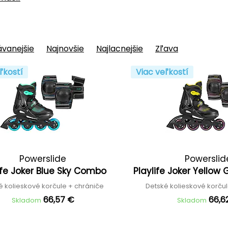
vanejšie
Najnovšie
Najlacnejšie
Zľava
ľkostí
Viac veľkostí
Powerslide
Powerslid
ife Joker Blue Sky Combo
Playlife Joker Yello
é kolieskové korčule + chrániče
Detské kolieskové korču
66,57 €
66,6
Skladom
Skladom