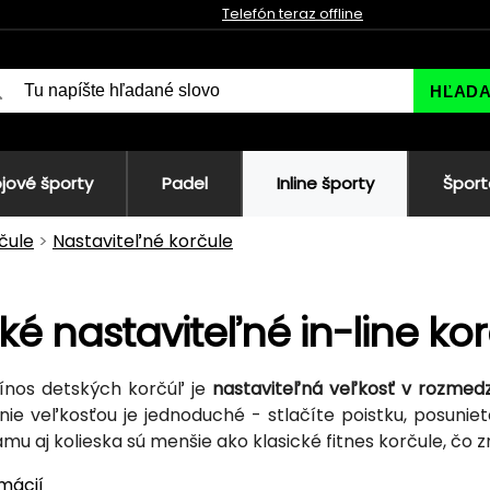
Telefón teraz offline
HĽAD
jové športy
Padel
Inline športy
Šport
čule
Nastaviteľné korčule
ké nastaviteľné in-line ko
ínos detských korčúľ je
nastaviteľná veľkosť v rozmedzí
ie veľkosťou je jednoduché - stlačíte poistku, posuniete 
ámu aj kolieska sú menšie ako klasické fitnes korčule, čo
rmácií