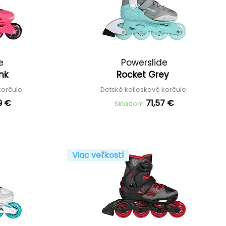
e
Powerslide
ink
Rocket Grey
korčule
Detské kolieskové korčule
9 €
71,57 €
Skladom
Viac veľkostí