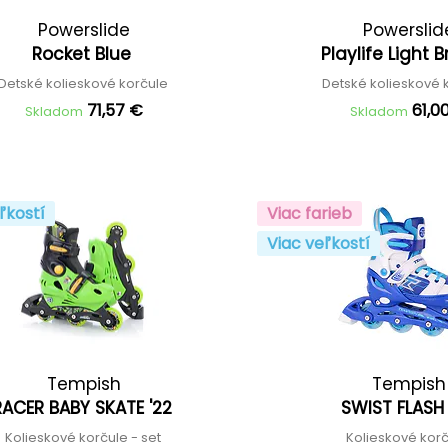
Powerslide
Powerslid
Rocket Blue
Playlife Light 
Detské kolieskové korčule
Detské kolieskové 
71,57 €
61,0
Skladom
Skladom
ľkostí
Viac farieb
Viac veľkostí
Tempish
Tempish
RACER BABY SKATE '22
SWIST FLASH
Kolieskové korčule - set
Kolieskové kor