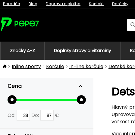
Poradňa
Blog
Doprava a platba
Kontakt
Darčeky
Značky A-Z
Doplnky stravy a vitamíny
Bo
Inline športy
Korčule
In-line korčule
Detské kor
Cena
Dets
Hlavný pr
Upravovan
Od:
Do:
€
veľkosť r
Viac info