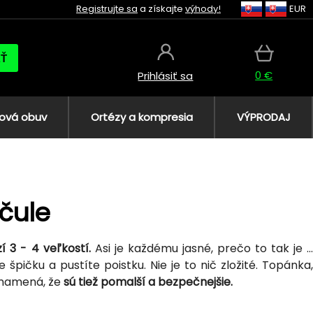
Registrujte sa
a získajte
výhody!
EUR
AŤ
0 €
Prihlásiť sa
ová obuv
Ortézy a kompresia
VÝPRODAJ
rčule
 3 - 4 veľkostí.
Asi je každému jasné, prečo to tak je ..
špičku a pustíte poistku. Nie je to nič zložité. Topánka,
 znamená, že
sú tiež pomalší a bezpečnejšie.