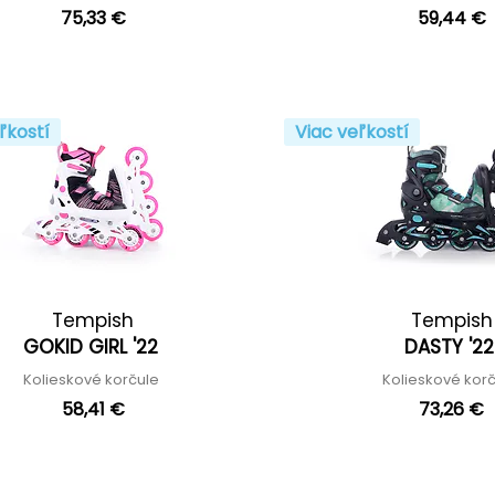
75,33 €
59,44 €
ľkostí
Viac veľkostí
Tempish
Tempish
GOKID GIRL '22
DASTY '2
Kolieskové korčule
Kolieskové kor
58,41 €
73,26 €