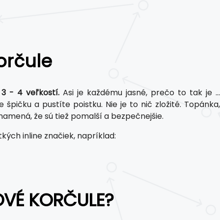
orčule
3 - 4 veľkostí.
Asi je každému jasné, prečo to tak je ...
špičku a pustíte poistku. Nie je to nič zložité. Topánka,
znamená, že sú tiež pomalší a bezpečnejšie.
kých inline značiek, napríklad:
OVÉ KORČULE?