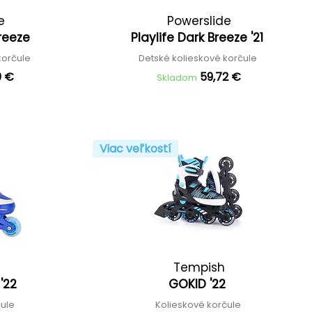
e
Powerslide
Breeze
Playlife Dark Breeze '21
korčule
Detské kolieskové korčule
0 €
59,72 €
Skladom
Viac veľkostí
Tempish
 '22
GOKID '22
čule
Kolieskové korčule