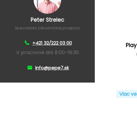
Peter Strelec
špecialista zákazníckej podpory
+421 32/222 03 00
Play
V pracovné dni: 8:00-16:30
info@pepe7.sk
Viac ve