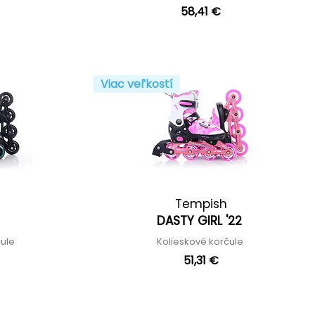
58,41 €
Viac veľkostí
Tempish
2
DASTY GIRL '22
čule
Kolieskové korčule
51,31 €