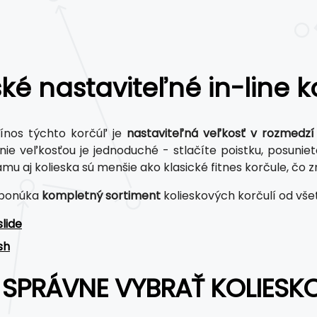
ké nastaviteľné in-line k
ínos týchto korčúľ je
nastaviteľná veľkosť v rozmedzí 
ie veľkosťou je jednoduché - stlačíte poistku, posuniete 
ámu aj kolieska sú menšie ako klasické fitnes korčule, čo 
 ponúka
kompletný sortiment
kolieskových korčulí od všet
lide
sh
 SPRÁVNE VYBRAŤ KOLIESK