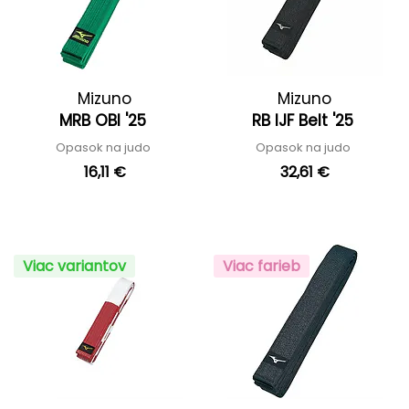
Mizuno
Mizuno
MRB OBI '25
RB IJF Belt '25
Opasok na judo
Opasok na judo
16,11 €
32,61 €
Viac variantov
Viac farieb