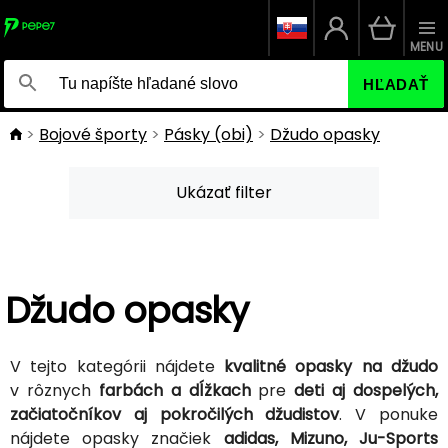
MENU
HĽADAŤ
Bojové športy
Pásky (obi)
Džudo opasky
Ukázať filter
Džudo opasky
V tejto kategórii nájdete
kvalitné opasky na džudo
v rôznych
farbách a dĺžkach
pre
deti aj dospelých,
začiatočníkov aj pokročilých džudistov
. V ponuke
nájdete opasky značiek
adidas, Mizuno, Ju-Sports