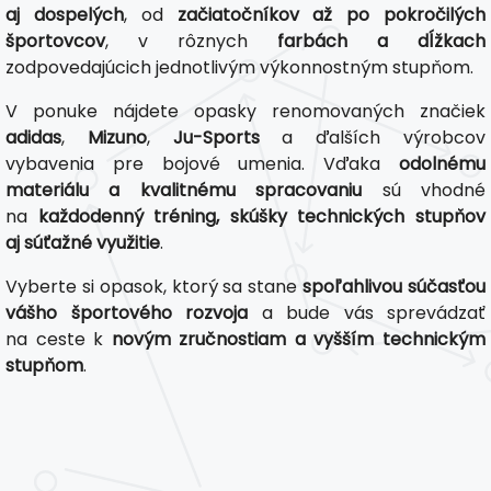
aj dospelých
, od
začiatočníkov až po pokročilých
športovcov
, v rôznych
farbách a dĺžkach
zodpovedajúcich jednotlivým výkonnostným stupňom.
V ponuke nájdete opasky renomovaných značiek
adidas
,
Mizuno
,
Ju-Sports
a ďalších výrobcov
vybavenia pre bojové umenia. Vďaka
odolnému
materiálu a kvalitnému spracovaniu
sú vhodné
na
každodenný tréning, skúšky technických stupňov
aj súťažné využitie
.
Vyberte si opasok, ktorý sa stane
spoľahlivou súčasťou
vášho športového rozvoja
a bude vás sprevádzať
na ceste k
novým zručnostiam a vyšším technickým
stupňom
.