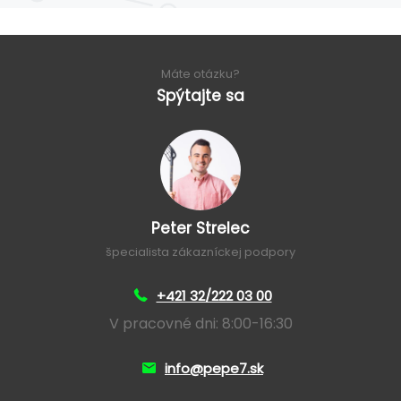
Máte otázku?
Spýtajte sa
Peter Strelec
špecialista zákazníckej podpory
+421 32/222 03 00
V pracovné dni: 8:00-16:30
info@pepe7.sk