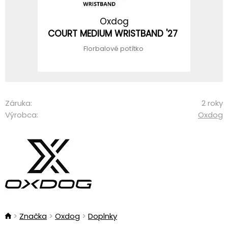
Oxdog
COURT MEDIUM WRISTBAND '27
Florbalové potítko
Záruka:
2 roky
Výrobca:
Oxdog
Značka
Oxdog
Doplnky