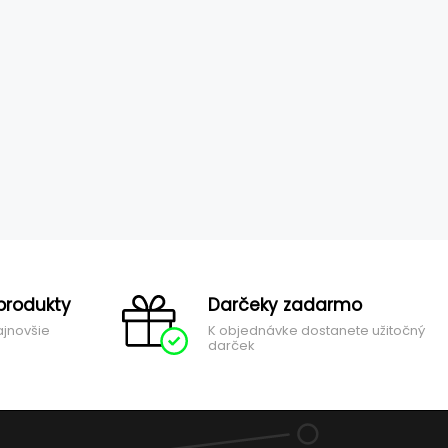
produkty
Darčeky zadarmo
ajnovšie
K objednávke dostanete užitočný
darček