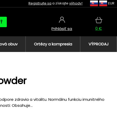
Registrujte sa
a získajte
výhody!
EUR
AŤ
0 €
Prihlásiť sa
ová obuv
Ortézy a kompresia
VÝPRODAJ
Powder
Podpore zdravia a vitalitu. Normálnu funkciu imunitného
osti: Obsahuje...