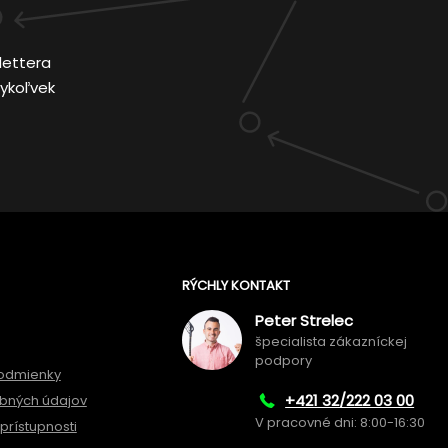
lettera
ykoľvek
RÝCHLY KONTAKT
Peter Strelec
špecialista zákazníckej
podpory
odmienky
+421 32/222 03 00
bných údajov
V pracovné dni: 8:00-16:30
prístupnosti