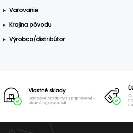
Varovanie
Krajina pôvodu
Výrobca/distribútor
Ú
Vlastné sklady
Ce
Skladové produkty sú pripravené k
na
okamžitej expedícii
na