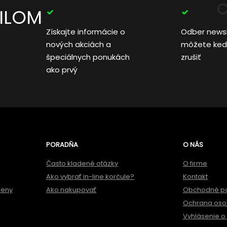
AILOM
Získajte informácie o
Odber news
nových akciách a
môžete ked
špeciálnych ponukách
zrušiť
ako prvý
PORADŇA
O NÁS
Často kladené otázky
O firme
Ako vybrať in-line korčule?
Kontakt
meny
Ako nakupovať
Obchodné p
Ochrana oso
Vyhlásenie o 