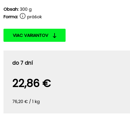
Obsah:
300 g
Forma:
prášok
VIAC VARIANTOV
do 7 dní
22,86 €
76,20 € / 1 kg