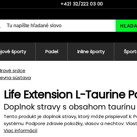
+421 32/222 03 00
HĽAD
jové športy
Padel
Inline športy
Šport
dravé srdce
ievna sústava
Life Extension L-Taurine 
Doplnok stravy s obsahom taurínu
Tento produkt je doplnok stravy, ktorý môže prispievať k: 
systému. Podpore zdravie pokožky, vlasov a nechtov. Vlastn
Viac informácií