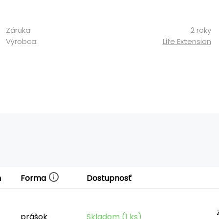
Záruka:
2 roky
Výrobca:
Life Extension
Forma
h
Dostupnosť
prášok
Skladom (1 ks)