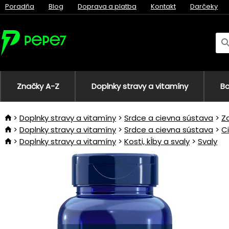
Poradňa
Blog
Doprava a platba
Kontakt
Darčeky
Značky A-Z
Doplnky stravy a vitamíny
Bo
Doplnky stravy a vitamíny
Srdce a cievna sústava
Z
Doplnky stravy a vitamíny
Srdce a cievna sústava
C
Doplnky stravy a vitamíny
Kosti, kĺby a svaly
Svaly