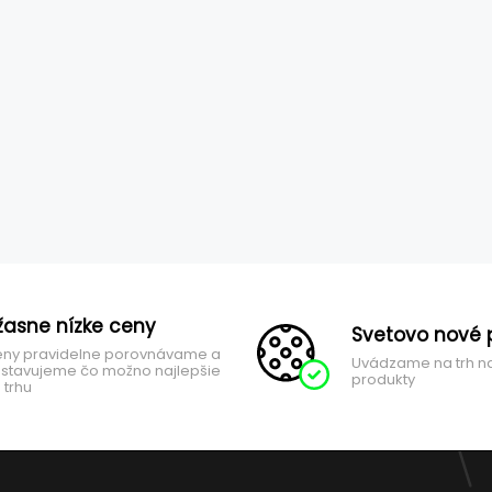
žasne nízke ceny
Svetovo nové 
ny pravidelne porovnávame a
Uvádzame na trh n
stavujeme čo možno najlepšie
produkty
 trhu