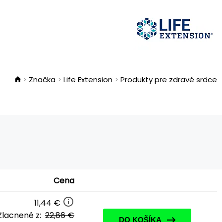
Značka
Life Extension
Produkty pre zdravé srdce
Cena
11,44 €
Zlacnené z:
22,86 €
DO KOŠÍKA