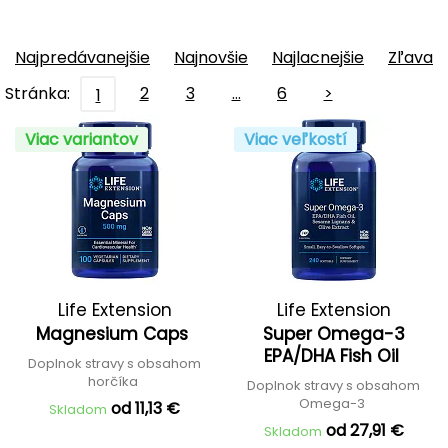
Najpredávanejšie
Najnovšie
Najlacnejšie
Zľava
Stránka:
2
3
…
6
>
1
Viac variantov
Viac veľkostí
Life Extension
Life Extension
Magnesium Caps
Super Omega-3
EPA/DHA Fish Oil
Doplnok stravy s obsahom
horčíka
Doplnok stravy s obsahom
Omega-3
od 11,13 €
Skladom
od 27,91 €
Skladom