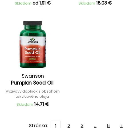
od 1,91 €
18,03 €
Skladom
Skladom
Swanson
Pumpkin Seed Oil
Výživový doplnok s obsahom
tekvicového oleja
14,71 €
Skladom
Stránka:
2
3
…
6
>
1