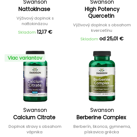
Swanson
Swanson
Nattokinase
High Potency
Quercetin
Výživový doplnok s
nattokinázou
Výživový doplnok s obsahom
kvercetínu
12,17 €
Skladom
od 25,01 €
Skladom
Viac variantov
Swanson
Swanson
Calcium Citrate
Berberine Complex
Doplnok stravy s obsahom
Berberín, škorica, gymnema,
vápnika
pískavica grécka