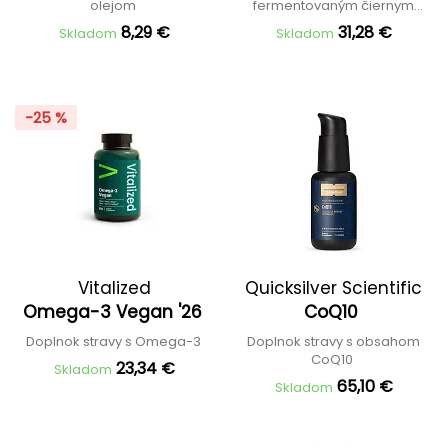
olejom
fermentovaným čiernym
cesnakom
8,29 €
31,28 €
Skladom
Skladom
-25 %
Vitalized
Quicksilver Scientific
Omega-3 Vegan '26
CoQ10
Doplnok stravy s Omega-3
Doplnok stravy s obsahom
CoQ10
23,34 €
Skladom
65,10 €
Skladom