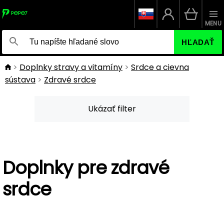
MENU
HĽADAŤ
Doplnky stravy a vitamíny
Srdce a cievna
sústava
Zdravé srdce
Ukázať filter
Doplnky pre zdravé
srdce