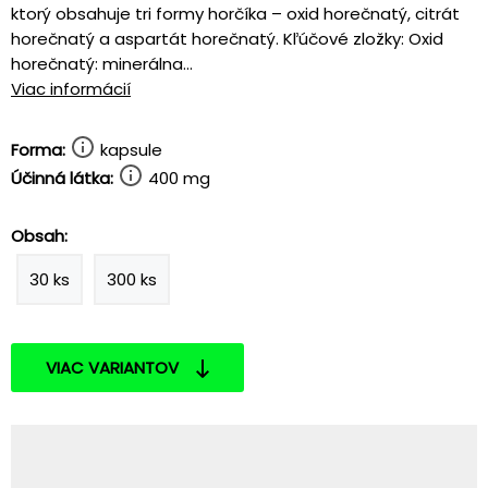
ktorý obsahuje tri formy horčíka – oxid horečnatý, citrát
horečnatý a aspartát horečnatý. Kľúčové zložky: Oxid
horečnatý: minerálna...
Viac informácií
Forma:
kapsule
Účinná látka:
400 mg
Obsah:
30 ks
300 ks
VIAC VARIANTOV