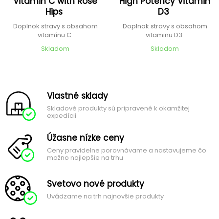
Vitamin C with Rose
High Potency Vitamin
Hips
D3
Doplnok stravy s obsahom
Doplnok stravy s obsahom
vitamínu C
vitaminu D3
Skladom
Skladom
Vlastné sklady
Skladové produkty sú pripravené k okamžitej
expedícii
Úžasne nízke ceny
Ceny pravidelne porovnávame a nastavujeme čo
možno najlepšie na trhu
Svetovo nové produkty
Uvádzame na trh najnovšie produkty