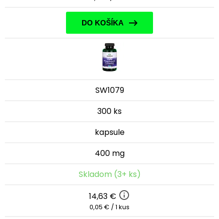
DO KOŠÍKA
SW1079
300 ks
kapsule
400 mg
Skladom (3+ ks)
14,63 €
0,05 € / 1 kus