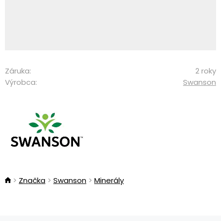
Záruka:
2 roky
Výrobca:
Swanson
Značka
Swanson
Minerály