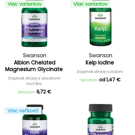
Viac variantov
Viac variantov
Swanson
Swanson
Albion Chelated
Kelp iodine
Magnesium Glycinate
Doplnok stravy s jódom
Doplnok stravy s obsahom
od 1,47 €
Skladom
horčíka
9,72 €
Skladom
Viac veľkostí