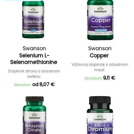
Swanson
Swanson
Selenium L-
Copper
Selenomethionine
Výživový doplnok s obsahom
medi
Doplnok stravy s obsahom
selénu
9,11 €
Skladom
od 8,07 €
Skladom