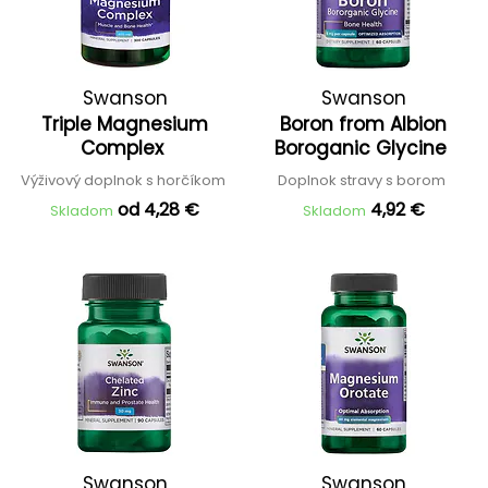
Swanson
Swanson
Triple Magnesium
Boron from Albion
Complex
Boroganic Glycine
Výživový doplnok s horčíkom
Doplnok stravy s borom
od 4,28 €
4,92 €
Skladom
Skladom
Swanson
Swanson