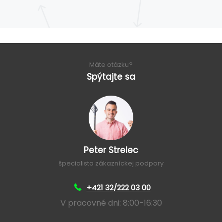
Máte otázku?
Spýtajte sa
Peter Strelec
špecialista zákazníckej podpory
+421 32/222 03 00
V pracovné dni: 8:00-16:30