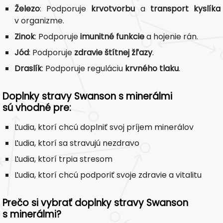
Železo
: Podporuje
krvotvorbu
a
transport kyslíka
v organizme.
Zinok
: Podporuje
imunitné funkcie
a hojenie rán.
Jód
: Podporuje
zdravie štítnej žľazy
.
Draslík
: Podporuje reguláciu
krvného tlaku
.
Doplnky stravy Swanson s minerálmi
sú vhodné pre:
Ľudia, ktorí chcú doplniť svoj príjem minerálov
Ľudia, ktorí sa stravujú nezdravo
Ľudia, ktorí trpia stresom
Ľudia, ktorí chcú podporiť svoje zdravie a vitalitu
Prečo si vybrať doplnky stravy Swanson
s minerálmi?