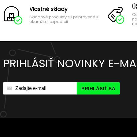
Ú
Vlastné sklady
Ce
Skladové produkty sú pripravené k
na
okamžitej expedícii
na
PRIHLÁSIŤ NOVINKY E-M
PRIHLÁSIŤ SA