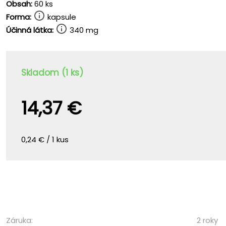
Obsah:
60 ks
Forma:
kapsule
Účinná látka:
340 mg
Skladom (1 ks)
14,37 €
0,24 € / 1 kus
Záruka:
2 roky