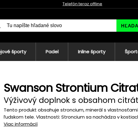
Telefón teraz offline
HĽAD
jové športy
Padel
Inline športy
Šport
Swanson Strontium Citra
Výživový doplnok s obsahom citrát
Tento produkt obsahuje stroncium, minerál s vlastnosťami 
ľudskom tele. Vlastnosti: Stroncium sa nachádza v kostiach
Viac informácií