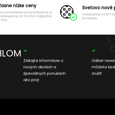
žasne nízke ceny
Svetovo nové 
ny pravidelne porovnávame a
Uvádzame na trh n
stavujeme čo možno najlepšie
produkty
 trhu
AILOM
Získajte informácie o
Odber news
nových akciách a
môžete ked
špeciálnych ponukách
zrušiť
ako prvý