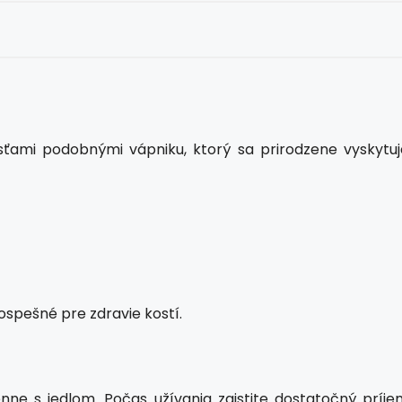
sťami podobnými vápniku, ktorý sa prirodzene vyskytuj
ospešné pre zdravie kostí.
nne s jedlom. Počas užívania zaistite dostatočný príje