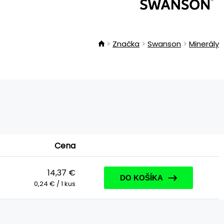
Značka
Swanson
Minerály
Cena
14,37 €
DO KOŠÍKA
0,24 € / 1 kus