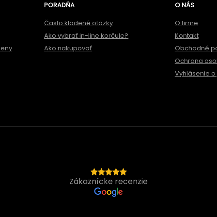
PORADŇA
O NÁS
Často kladené otázky
O firme
Ako vybrať in-line korčule?
Kontakt
meny
Ako nakupovať
Obchodné p
Ochrana oso
Vyhlásenie o 
Zákaznícke recenzie