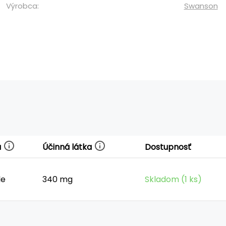
Výrobca:
Swanson
a
Účinná látka
Dostupnosť
le
340 mg
Skladom (1 ks)