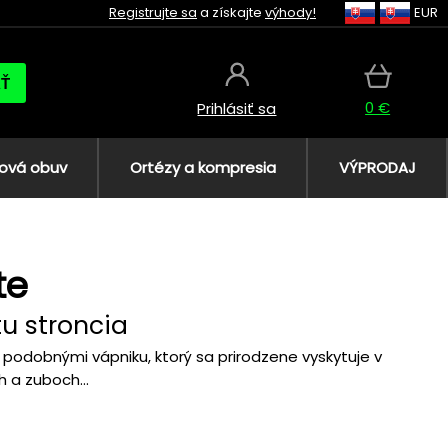
Registrujte sa
a získajte
výhody!
EUR
AŤ
0 €
Prihlásiť sa
ová obuv
Ortézy a kompresia
VÝPRODAJ
te
u stroncia
podobnými vápniku, ktorý sa prirodzene vyskytuje v
 a zuboch...