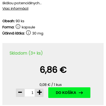
škálou potenciálnych...
Viac informácií
Obsah:
90 ks
Forma:
kapsule
Účinná látka:
30 mg
Skladom (3+ ks)
6,86 €
0,08 € / 1 kus
-
+
DO KOŠÍKA