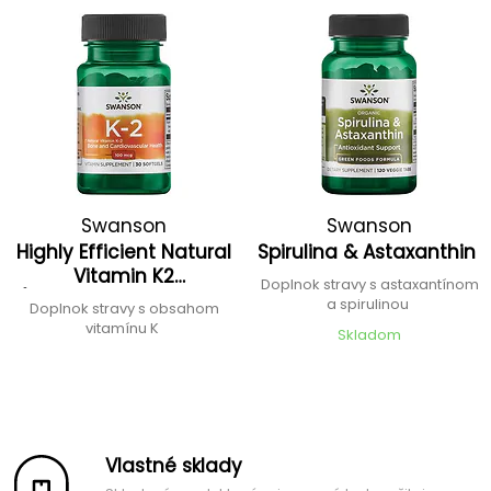
Swanson
Swanson
Highly Efficient Natural
Spirulina & Astaxanthin
Vitamin K2
Doplnok stravy s astaxantínom
(Menaquinone-7 from
a spirulinou
Doplnok stravy s obsahom
Natto)
vitamínu K
Skladom
Vlastné sklady