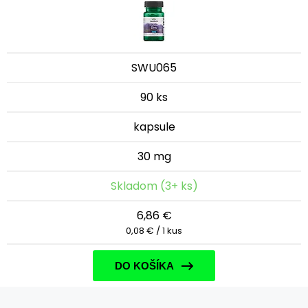
SWU065
90 ks
kapsule
30 mg
Skladom (3+ ks)
6,86 €
0,08 € / 1 kus
DO KOŠÍKA