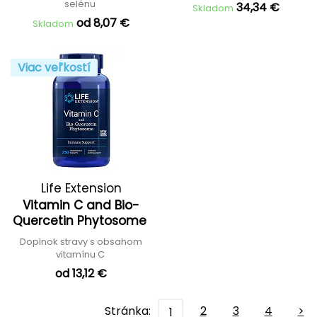
selénu
34,34 €
Skladom
od 8,07 €
Skladom
Viac veľkostí
Life Extension
Vitamin C and Bio-
Quercetin Phytosome
Doplnok stravy s obsahom
vitamínu C
od 13,12 €
Stránka:
2
3
4
>
1