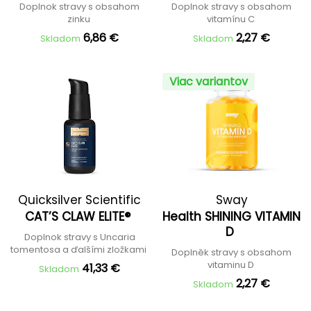
Doplnok stravy s obsahom
Doplnok stravy s obsahom
zinku
vitamínu C
6,86 €
2,27 €
Skladom
Skladom
Viac variantov
Quicksilver Scientific
Sway
CAT’S CLAW ELITE®
Health SHINING VITAMIN
D
Doplnok stravy s Uncaria
tomentosa a ďalšími zložkami
Doplněk stravy s obsahom
vitaminu D
41,33 €
Skladom
2,27 €
Skladom