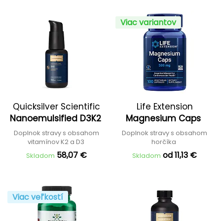
Viac variantov
Quicksilver Scientific
Life Extension
Nanoemulsified D3K2
Magnesium Caps
Doplnok stravy s obsahom
Doplnok stravy s obsahom
vitamínov K2 a D3
horčíka
58,07 €
od 11,13 €
Skladom
Skladom
Viac veľkostí