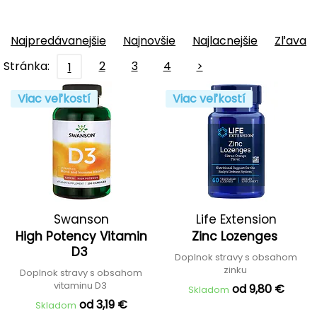
Najpredávanejšie
Najnovšie
Najlacnejšie
Zľava
Stránka:
2
3
4
>
1
Viac veľkostí
Viac veľkostí
Swanson
Life Extension
High Potency Vitamin
Zinc Lozenges
D3
Doplnok stravy s obsahom
zinku
Doplnok stravy s obsahom
vitaminu D3
od 9,80 €
Skladom
od 3,19 €
Skladom