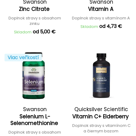
Swanson
Swanson
Zinc Citrate
Vitamin A
Doplnok stravy s obsahom
Doplnok stravy s vitamínom A
zinku
od 4,73 €
Skladom
od 5,00 €
Skladom
Viac veľkostí
Swanson
Quicksilver Scientific
Selenium L-
Vitamin C+ Elderberry
Selenomethionine
Doplnok stravy s vitamínom C
a čiernym bazom
Doplnok stravy s obsahom