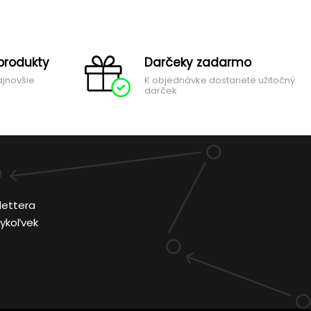
produkty
Darčeky zadarmo
ajnovšie
K objednávke dostanete užitočný
darček
lettera
ykoľvek