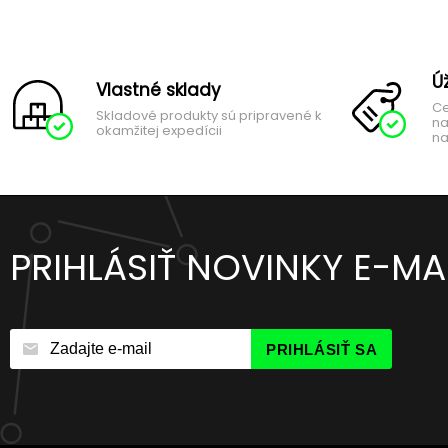
Ú
Vlastné sklady
Ce
Skladové produkty sú pripravené k
na
okamžitej expedícii
na
PRIHLÁSIŤ NOVINKY E-M
PRIHLÁSIŤ SA