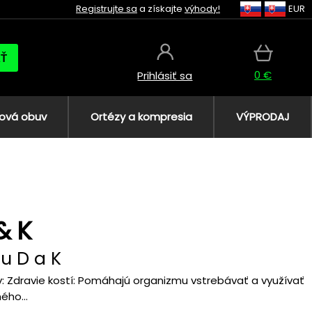
Registrujte sa
a získajte
výhody!
EUR
AŤ
0 €
Prihlásiť sa
ová obuv
Ortézy a kompresia
VÝPRODAJ
& K
u D a K
u v: Zdravie kostí: Pomáhajú organizmu vstrebávať a využívať
ého...