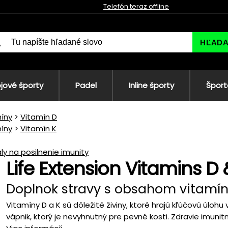
Telefón teraz offline
HĽAD
jové športy
Padel
Inline športy
Šport
íny
Vitamín D
íny
Vitamín K
ly na posilnenie imunity
Life Extension Vitamins D 
Doplnok stravy s obsahom vitamín
Vitamíny D a K sú dôležité živiny, ktoré hrajú kľúčovú úloh
vápnik, ktorý je nevyhnutný pre pevné kosti. Zdravie imunitn