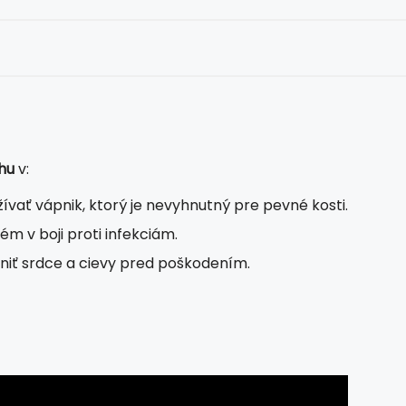
hu
v:
vať vápnik, ktorý je nevyhnutný pre pevné kosti.
ém v boji proti infekciám.
niť srdce a cievy pred poškodením.