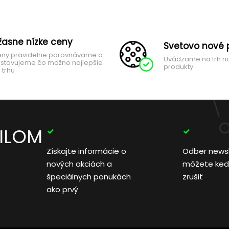
žasne nízke ceny
Svetovo nové 
ny pravidelne porovnávame a
Uvádzame na trh n
stavujeme čo možno najlepšie
produkty
 trhu
AILOM
Získajte informácie o
Odber news
nových akciách a
môžete ked
špeciálnych ponukách
zrušiť
ako prvý