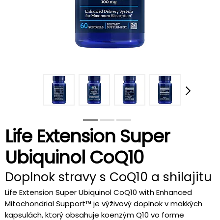
Life Extension Super
Ubiquinol CoQ10
Doplnok stravy s CoQ10 a shilajitu
Life Extension Super Ubiquinol CoQ10 with Enhanced
Mitochondrial Support™ je výživový doplnok v mäkkých
kapsulách, ktorý obsahuje koenzým Q10 vo forme