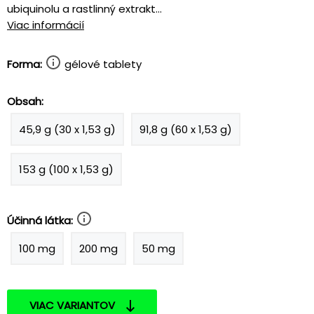
ubiquinolu a rastlinný extrakt...
Viac informácií
Forma:
gélové tablety
Obsah:
45,9 g (30 x 1,53 g)
91,8 g (60 x 1,53 g)
153 g (100 x 1,53 g)
Účinná látka:
100 mg
200 mg
50 mg
VIAC VARIANTOV