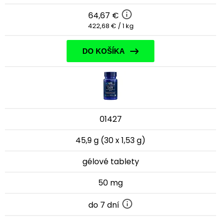
64,67 €
422,68 € / 1 kg
DO KOŠÍKA
01427
45,9 g (30 x 1,53 g)
gélové tablety
50 mg
do 7 dní