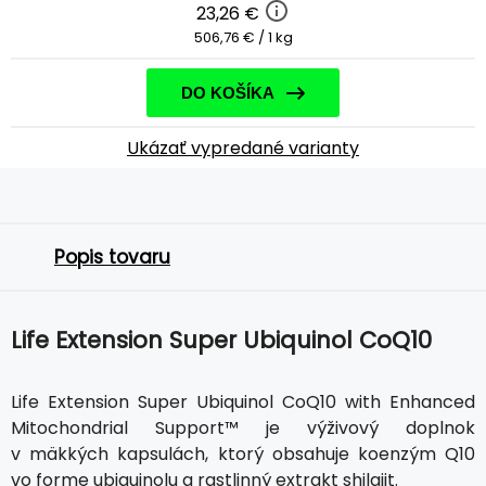
23,26 €
506,76 € / 1 kg
DO KOŠÍKA
Ukázať vypredané varianty
Popis tovaru
Life Extension Super Ubiquinol CoQ10
Life Extension Super Ubiquinol CoQ10 with Enhanced
Mitochondrial Support™ je výživový doplnok
v mäkkých kapsulách, ktorý obsahuje koenzým Q10
vo forme ubiquinolu a rastlinný extrakt shilajit.