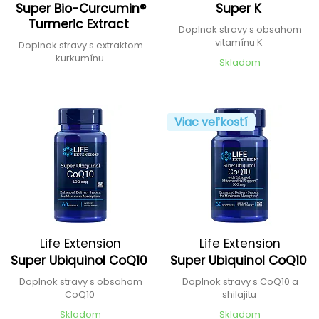
Super Bio-Curcumin®
Super K
Turmeric Extract
Doplnok stravy s obsahom
vitamínu K
Doplnok stravy s extraktom
kurkumínu
Skladom
Viac veľkostí
Life Extension
Life Extension
Super Ubiquinol CoQ10
Super Ubiquinol CoQ10
Doplnok stravy s obsahom
Doplnok stravy s CoQ10 a
CoQ10
shilajitu
Skladom
Skladom