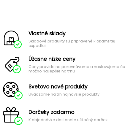
Vlastné sklady
Skladové produkty sú pripravené k okamžitej
expedícii
Úžasne nízke ceny
Ceny pravidelne porovnávame a nastavujeme čo
možno najlepšie na trhu
Svetovo nové produkty
Uvádzame na trh najnovšie produkty
Darčeky zadarmo
K objednávke dostanete užitočný darček