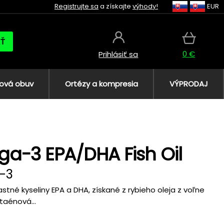
Registrujte sa
a získajte
výhody!
EUR
AŤ
0 €
Prihlásiť sa
ová obuv
Ortézy a kompresia
VÝPRODAJ
ga-3 EPA/DHA Fish Oil
-3
né kyseliny EPA a DHA, získané z rybieho oleja z voľne
taénová...