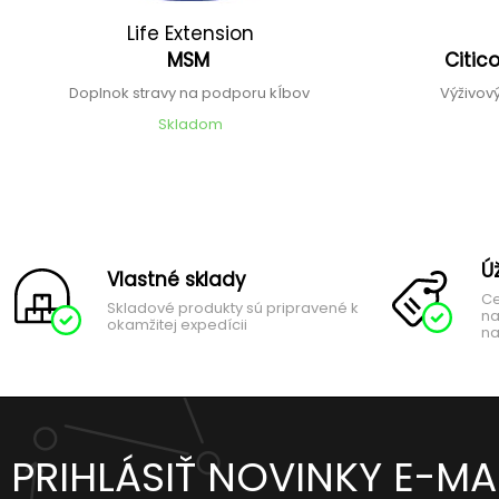
Life Extension
MSM
Citic
Doplnok stravy na podporu kĺbov
Výživov
Skladom
Ú
Vlastné sklady
Ce
Skladové produkty sú pripravené k
na
okamžitej expedícii
na
PRIHLÁSIŤ NOVINKY E-M