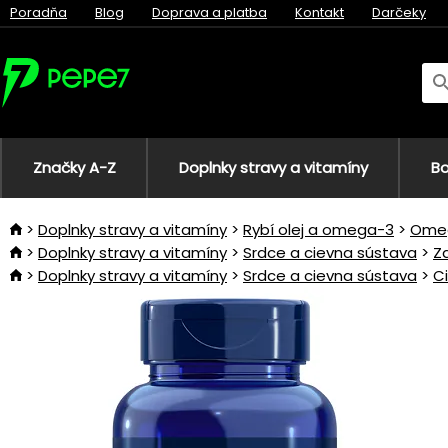
Poradňa
Blog
Doprava a platba
Kontakt
Darčeky
Značky A-Z
Doplnky stravy a vitamíny
Bo
Doplnky stravy a vitamíny
Rybí olej a omega-3
Ome
Doplnky stravy a vitamíny
Srdce a cievna sústava
Z
Doplnky stravy a vitamíny
Srdce a cievna sústava
C