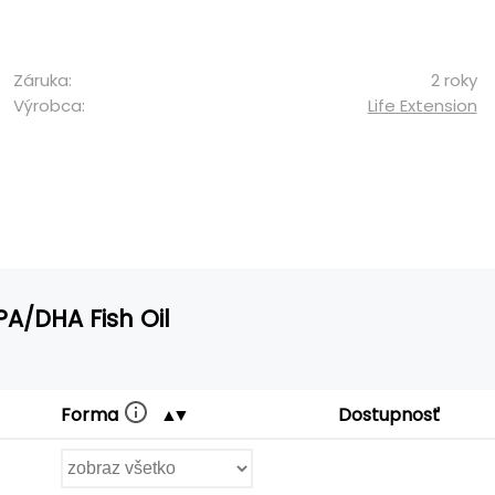
Záruka:
2 roky
Výrobca:
Life Extension
PA/DHA Fish Oil
Forma
Dostupnosť