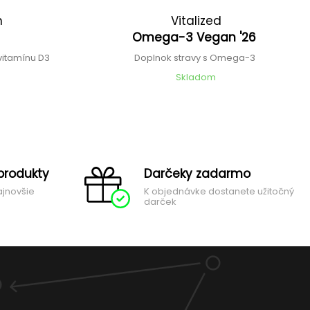
n
Vitalized
Omega-3 Vegan '26
vitamínu D3
Doplnok stravy s Omega-3
Skladom
produkty
Darčeky zadarmo
ajnovšie
K objednávke dostanete užitočný
darček