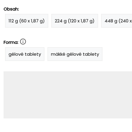
Obsah:
112 g (60 x 1,87 g)
224 g (120 x 1,87 g)
448 g (240 x 
Forma:
gélové tablety
mäkké gélové tablety