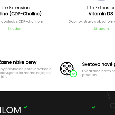
Life Extension
Life Extensio
oline (CDP-Choline)
Vitamin D3
ý doplnok s CDP-cholínom
Doplnok stravy s obsahom 
Skladom
Skladom
žasne nízke ceny
Svetovo nové 
ny pravidelne porovnávame a
Uvádzame na trh n
stavujeme čo možno najlepšie
produkty
 trhu
AILOM