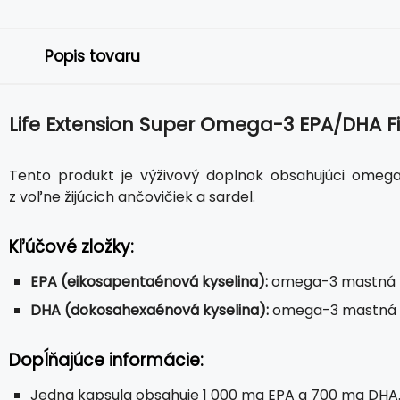
Popis tovaru
Life Extension Super Omega-3 EPA/DHA Fi
Tento produkt je výživový doplnok obsahujúci omega
z voľne žijúcich ančovičiek a sardel.
Kľúčové zložky:
EPA (eikosapentaénová kyselina):
omega-3 mastná ky
DHA (dokosahexaénová kyselina):
omega-3 mastná k
Dopĺňajúce informácie:
Jedna kapsula obsahuje 1 000 mg EPA a 700 mg DHA