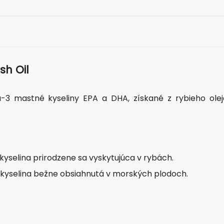
sh Oil
-3 mastné kyseliny EPA a DHA, získané z rybieho olej
selina prirodzene sa vyskytujúca v rybách.
yselina bežne obsiahnutá v morských plodoch.
.