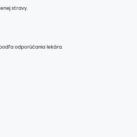
nej stravy.
 podľa odporúčania lekára.