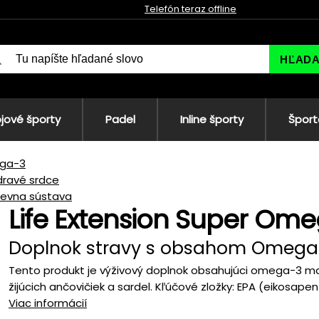
Telefón teraz offline
HĽAD
jové športy
Padel
Inline športy
Šport
ga-3
dravé srdce
ievna sústava
Life Extension Super Ome
Doplnok stravy s obsahom Omega
Tento produkt je výživový doplnok obsahujúci omega-3 mast
žijúcich ančovičiek a sardel. Kľúčové zložky: EPA (eikosapen
Viac informácií