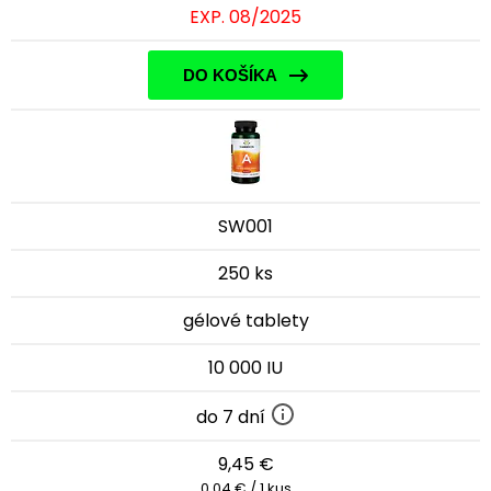
EXP. 08/2025
DO KOŠÍKA
SW001
250 ks
gélové tablety
10 000 IU
do 7 dní
9,45 €
0,04 € / 1 kus