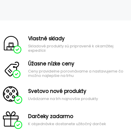
Vlastné sklady
Skladové produkty sú pripravené k okamžitej
expedícii
Úžasne nízke ceny
Ceny pravidelne porovnávame a nastavujeme čo
možno najlepšie na trhu
Svetovo nové produkty
Uvádzame na trh najnovšie produkty
Darčeky zadarmo
K objednávke dostanete užitočný darček