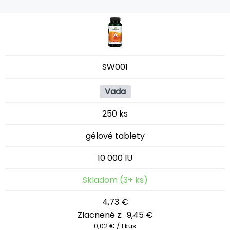
SW001
Vada
250 ks
gélové tablety
10 000 IU
Skladom (3+ ks)
4,73 €
Zlacnené z:
9,45 €
0,02 € / 1 kus