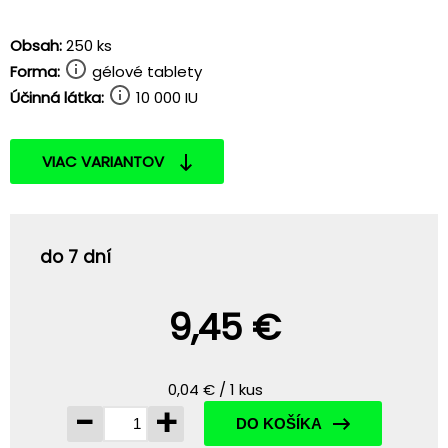
Obsah:
250 ks
Forma:
gélové tablety
Účinná látka:
10 000 IU
VIAC VARIANTOV
do 7 dní
9,45 €
0,04 € / 1 kus
-
+
DO KOŠÍKA