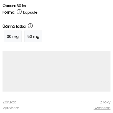
Obsah:
60 ks
Forma:
kapsule
Účinná látka:
30 mg
50 mg
Záruka:
2 roky
Výrobca:
Swanson