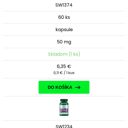
SW1374
60 ks
kapsule
50 mg
Skladom (1 ks)
6,35 €
0,11 € / 1 kus
DO KOŠÍKA
SW1234