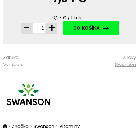
0,27 € / 1 kus
-
+
DO KOŠÍKA
Záruka:
2 roky
Výrobca:
Swanson
Značka
Swanson
Vitamíny