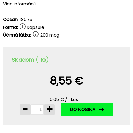
Viac informácií
Obsah:
180 ks
Forma:
kapsule
Účinná látka:
200 mcg
Skladom (1 ks)
8,55 €
0,05 € / 1 kus
-
+
DO KOŠÍKA