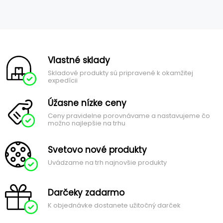
Vlastné sklady
Skladové produkty sú pripravené k okamžitej
expedícii
Úžasne nízke ceny
Ceny pravidelne porovnávame a nastavujeme čo
možno najlepšie na trhu
Svetovo nové produkty
Uvádzame na trh najnovšie produkty
Darčeky zadarmo
K objednávke dostanete užitočný darček