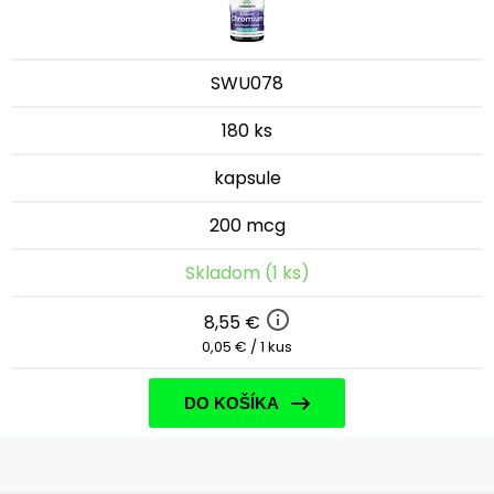
SWU078
180 ks
kapsule
200 mcg
Skladom (1 ks)
8,55 €
0,05 € / 1 kus
DO KOŠÍKA