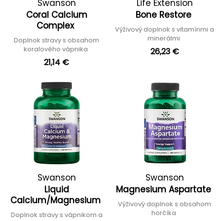
Swanson
Life Extension
Coral Calcium
Bone Restore
Complex
Výživový doplnok s vitamínmi a
minerálmi
Doplnok stravy s obsahom
koralového vápnika
26,23 €
21,14 €
Swanson
Swanson
Liquid
Magnesium Aspartate
Calcium/Magnesium
Výživový doplnok s obsahom
horčíka
Doplnok stravy s vápnikom a