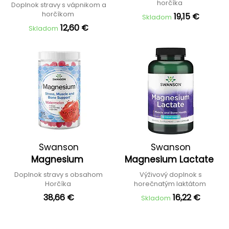
horčíka
Doplnok stravy s vápnikom a
horčíkom
19,15 €
Skladom
12,60 €
Skladom
Swanson
Swanson
Magnesium
Magnesium Lactate
Doplnok stravy s obsahom
Výživový doplnok s
Horčíka
horečnatým laktátom
38,66 €
16,22 €
Skladom