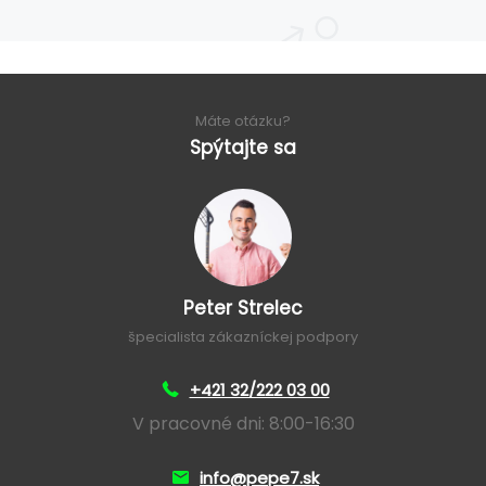
Máte otázku?
Spýtajte sa
Peter Strelec
špecialista zákazníckej podpory
+421 32/222 03 00
V pracovné dni: 8:00-16:30
info@pepe7.sk