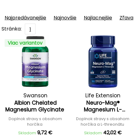
Najpredávanejšie
Najnovšie
Najlacnejšie
Zľava
Stránka:
1
Viac variantov
Swanson
Life Extension
Albion Chelated
Neuro-Mag®
Magnesium Glycinate
Magnesium L-
Threonate
Doplnok stravy s obsahom
Doplnok stravy s obsahom
horčíka
horčíka a L-threonátu
9,72 €
42,02 €
Skladom
Skladom