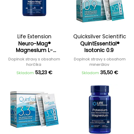
Life Extension
Quicksilver Scientific
Neuro-Mag®
QuintEssential®
Magnesium L-
Isotonic 0.9
Threonate
Doplnok stravy s obsahom
Doplnok stravy s obsahom
horčíka
minerálov
53,23 €
35,50 €
Skladom
Skladom