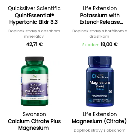
Quicksilver Scientific
Life Extension
QuintEssential®
Potassium with
Hypertonic Elixir 3.3
Extend-Release
Magnesium
Doplnok stravy s obsahom
Doplnok stravy s horčíkom a
minerálov
draslíkom
42,71 €
18,00 €
Skladom
Swanson
Life Extension
Calcium Citrate Plus
Magnesium (Citrate)
Magnesium
Doplnok stravy s obsahom