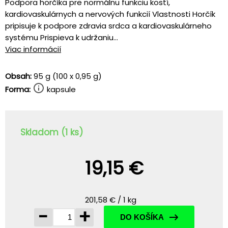
Podpora horčíka pre normálnu funkciu kostí,
kardiovaskulárnych a nervových funkcií Vlastnosti Horčík
pripisuje k podpore zdravia srdca a kardiovaskulárneho
systému Prispieva k udržaniu...
Viac informácií
Obsah:
95 g (100 x 0,95 g)
Forma:
kapsule
Skladom (1 ks)
19,15 €
201,58 € / 1 kg
-
+
DO KOŠÍKA