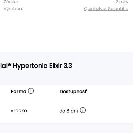
Záruka:
2 roky
Výrobca:
Quicksilver Scientific
al® Hypertonic Elixir 3.3
Forma
Dostupnosť
vrecko
do 8 dní