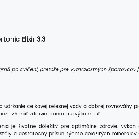
onic Elixir 3.3
ajmä po cvičení, pretože pre vytrvalostných športovcov j
na udržanie celkovej telesnej vody a dobrej rovnováhy pH
ôže zhoršiť zdravie a aeróbnu výkonnosť.
ia je životne dôležitý pre optimálne zdravie, výkon 
stály a dostatočný prísun týchto dôležitých minerálov 