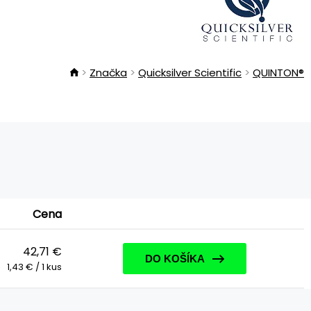
Značka
Quicksilver Scientific
QUINTON®
Cena
42,71 €
DO KOŠÍKA
1,43 € / 1 kus