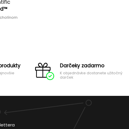
tific
nd™
ylcholínom
produkty
Darčeky zadarmo
ajnovšie
K objednávke dostanete užitočný
darček
lettera