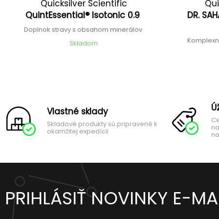
Quicksilver Scientific
Qui
QuintEssential® Isotonic 0.9
DR. SAH
Doplnok stravy s obsahom minerálov
Komplexn
Skladom
Ú
Vlastné sklady
Ce
Skladové produkty sú pripravené k
na
okamžitej expedícii
na
PRIHLÁSIŤ NOVINKY E-M