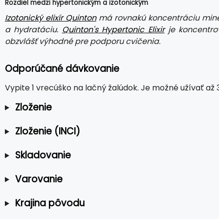
Rozdiel medzi hypertonickým a izotonickým
Izotonický elixír Quinton
má rovnakú koncentráciu miner
a hydratáciu.
Quinton's Hypertonic Elixir
je koncentrov
obzvlášť výhodné pre podporu cvičenia.
Odporúčané dávkovanie
Vypite 1 vrecúško na lačný žalúdok. Je možné užívať až 
Zloženie
Zloženie (INCI)
Skladovanie
Varovanie
Krajina pôvodu