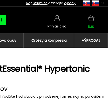
Registrujte sa
a získajte
výhody!
EUR
AŤ
0 €
Prihlásiť sa
ová obuv
Ortézy a kompresia
VÝPRODAJ
ntEssential® Hypertonic
lov
k hľadáte hydratáciu v prirodzenej forme, najmä po cvičení,
.