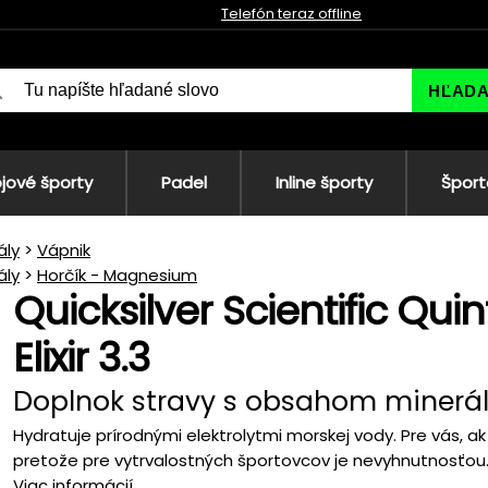
Telefón teraz offline
HĽAD
jové športy
Padel
Inline športy
Šport
ály
Vápnik
ály
Horčík - Magnesium
Quicksilver Scientific Qui
Elixir 3.3
Doplnok stravy s obsahom minerá
Hydratuje prírodnými elektrolytmi morskej vody. Pre vás, a
pretože pre vytrvalostných športovcov je nevyhnutnosťou..
Viac informácií