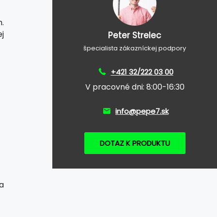
.
j
Peter Strelec
špecialista zákazníckej podpory
+421 32/222 03 00
V pracovné dni: 8:00-16:30
info@pepe7.sk
DOTAZ K PRODUKTU
a