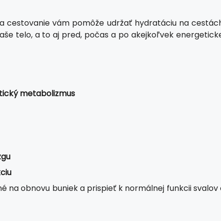
 na cestovanie vám pomôže udržať hydratáciu na cestách
 telo, a to aj pred, počas a po akejkoľvek energeticke
tický metabolizmus
zgu
ciu
 na obnovu buniek a prispieť k normálnej funkcii svalov 