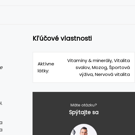
Kľúčové vlastnosti
Vitamíny & minerály, Vitalita
Aktívne
e
svalov, Mozog, Športová
látky:
výživa, Nervová vitalita
.
Máte otázku?
Spýtajte sa
a
a