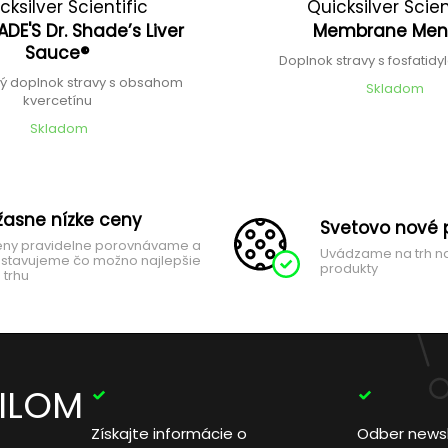
cksilver Scientific
Quicksilver Scien
ADE'S Dr. Shade’s Liver
Membrane Me
Sauce®
Doplnok stravy s fosfatid
ý doplnok stravy s obsahom
Skladom
kvercetínu
Skladom
žasne nízke ceny
Svetovo nové 
ny pravidelne porovnávame a
Uvádzame na trh n
stavujeme čo možno najlepšie
produkty
 trhu
AILOM
Získajte informácie o
Odber news