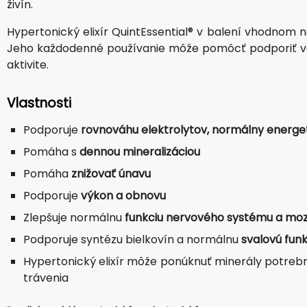
živín.
Hypertonický elixír QuintEssential® v balení vhodnom
Jeho každodenné používanie môže pomôcť podporiť vaše
aktivite.
Vlastnosti
Podporuje
rovnováhu elektrolytov, normálny energe
Pomáha s
dennou mineralizáciou
Pomáha
znižovať únavu
Podporuje
výkon a obnovu
Zlepšuje normálnu
funkciu nervového systému a mo
Podporuje syntézu bielkovín a normálnu
svalovú funk
Hypertonický elixír môže ponúknuť minerály potrebné
trávenia