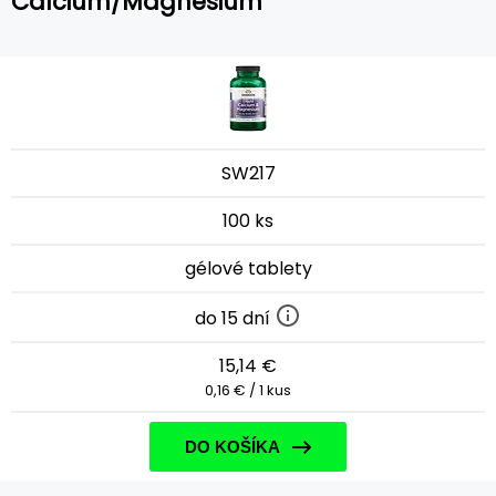
Calcium/Magnesium
SW217
100 ks
gélové tablety
do 15 dní
15,14 €
0,16 € / 1 kus
DO KOŠÍKA