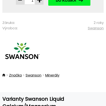
-
+
DO KOŠÍKA
Záruka:
2 roky
Výrobca:
Swanson
Značka
Swanson
Minerály
Varianty Swanson Liquid