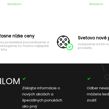
Skladom
Skladom
žasne nízke ceny
Svetovo nové 
ny pravidelne porovnávame a
Uvádzame na trh n
stavujeme čo možno najlepšie
produkty
 trhu
AILOM
Získajte informácie o
Odber news
nových akciách a
môžete ked
špeciálnych ponukách
zrušiť
ako prvý