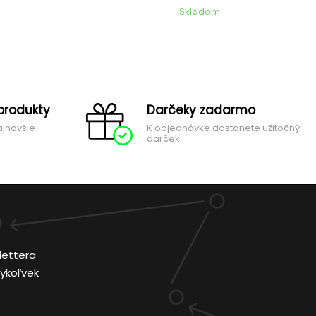
Skladom
produkty
Darčeky zadarmo
ajnovšie
K objednávke dostanete užitočný
darček
lettera
ykoľvek