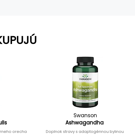
KUPUJÚ
Swanson
ulls
Ashwagandha
ierneho orecha
Doplnok stravy s adaptogénnou bylinou