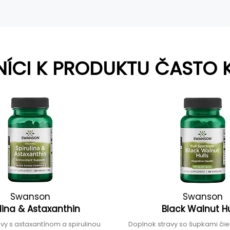
NÍCI K PRODUKTU ČASTO 
Swanson
Swanson
ulina & Astaxanthin
Black Walnut H
vy s astaxantínom a spirulinou
Doplnok stravy so šupkami č