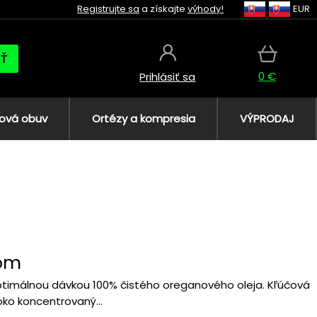
Registrujte sa
a získajte
výhody!
EUR
AŤ
0 €
Prihlásiť sa
ová obuv
Ortézy a kompresia
VÝPRODAJ
jom
optimálnou dávkou 100% čistého oreganového oleja. Kľúčová
oko koncentrovaný...