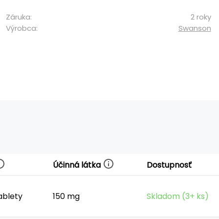
Záruka:
2 roky
Výrobca:
Swanson
Účinná látka
Dostupnosť
ablety
150 mg
Skladom (3+ ks)