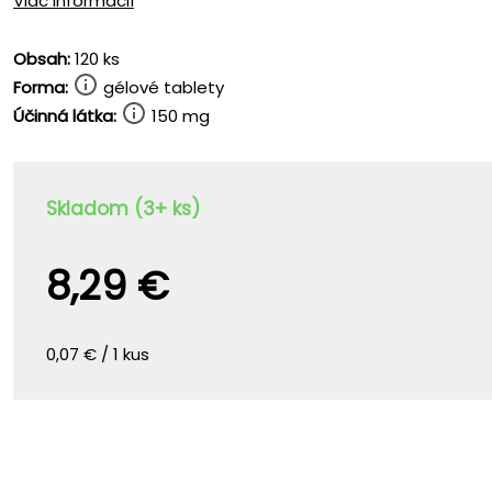
Viac informácií
Obsah:
120 ks
Forma:
gélové tablety
Účinná látka:
150 mg
Skladom (3+ ks)
8,29 €
0,07 € / 1 kus