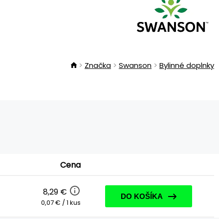
Značka
Swanson
Bylinné doplnky
Cena
8,29 €
DO KOŠÍKA
0,07 € / 1 kus