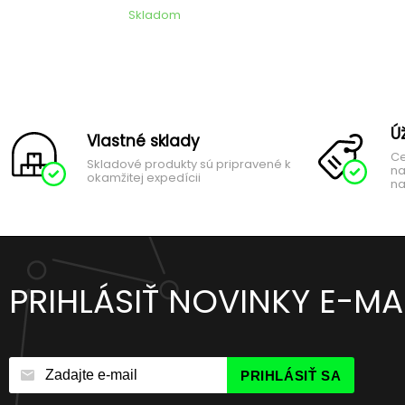
Skladom
Ú
Vlastné sklady
Ce
Skladové produkty sú pripravené k
na
okamžitej expedícii
na
PRIHLÁSIŤ NOVINKY E-M
PRIHLÁSIŤ SA