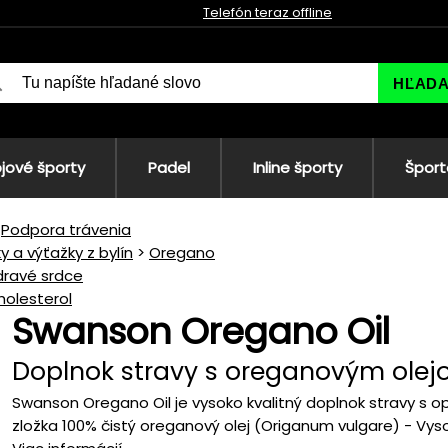
Telefón teraz offline
HĽAD
jové športy
Padel
Inline športy
Šport
Podpora trávenia
ky a výťažky z bylín
Oregano
dravé srdce
holesterol
Swanson Oregano Oil
Doplnok stravy s oreganovým ole
Swanson Oregano Oil je vysoko kvalitný doplnok stravy s 
zložka 100% čistý oreganový olej (Origanum vulgare) - Vys