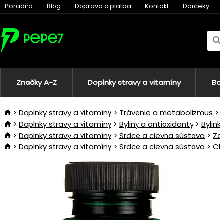
Poradňa
Blog
Doprava a platba
Kontakt
Darčeky
Značky A-Z
Doplnky stravy a vitamíny
Bo
Doplnky stravy a vitamíny
Trávenie a metabolizmus
Doplnky stravy a vitamíny
Byliny a antioxidanty
Bylin
Doplnky stravy a vitamíny
Srdce a cievna sústava
Z
Doplnky stravy a vitamíny
Srdce a cievna sústava
C