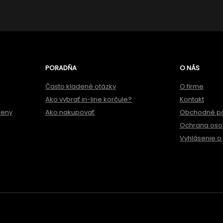
PORADŇA
O NÁS
Často kladené otázky
O firme
Ako vybrať in-line korčule?
Kontakt
meny
Ako nakupovať
Obchodné p
Ochrana oso
Vyhlásenie o 