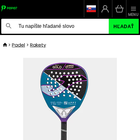
MENU
HĽADAŤ
Padel
Rakety