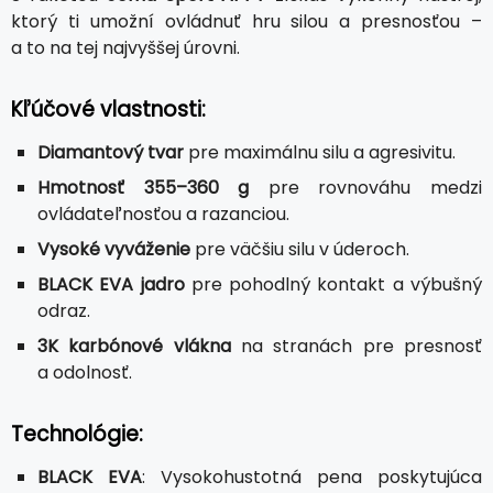
ktorý ti umožní ovládnuť hru silou a presnosťou –
a to na tej najvyššej úrovni.
Kľúčové vlastnosti:
Diamantový tvar
pre maximálnu silu a agresivitu.
Hmotnosť 355–360 g
pre rovnováhu medzi
ovládateľnosťou a razanciou.
Vysoké vyváženie
pre väčšiu silu v úderoch.
BLACK EVA jadro
pre pohodlný kontakt a výbušný
odraz.
3K karbónové vlákna
na stranách pre presnosť
a odolnosť.
Technológie:
BLACK EVA
: Vysokohustotná pena poskytujúca