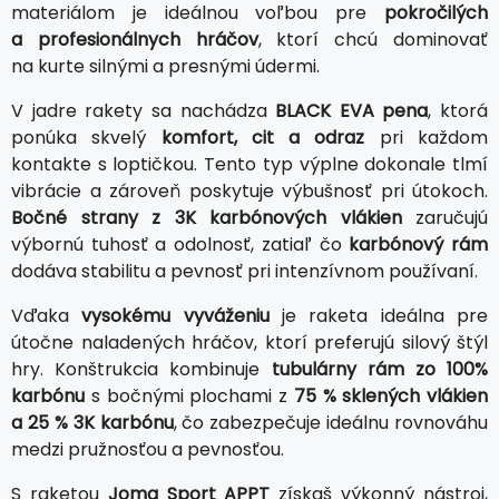
materiálom je ideálnou voľbou pre
pokročilých
a profesionálnych hráčov
, ktorí chcú dominovať
na kurte silnými a presnými údermi.
V jadre rakety sa nachádza
BLACK EVA pena
, ktorá
ponúka skvelý
komfort, cit a odraz
pri každom
kontakte s loptičkou. Tento typ výplne dokonale tlmí
vibrácie a zároveň poskytuje výbušnosť pri útokoch.
Bočné strany z 3K karbónových vlákien
zaručujú
výbornú tuhosť a odolnosť, zatiaľ čo
karbónový rám
dodáva stabilitu a pevnosť pri intenzívnom používaní.
Vďaka
vysokému vyváženiu
je raketa ideálna pre
útočne naladených hráčov, ktorí preferujú silový štýl
hry. Konštrukcia kombinuje
tubulárny rám zo 100%
karbónu
s bočnými plochami z
75 % sklených vlákien
a 25 % 3K karbónu
, čo zabezpečuje ideálnu rovnováhu
medzi pružnosťou a pevnosťou.
S raketou
Joma Sport APPT
získaš výkonný nástroj,