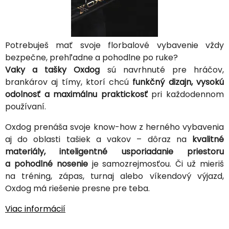
Potrebuješ mať svoje florbalové vybavenie vždy
bezpečne, prehľadne a pohodlne po ruke?
Vaky a tašky Oxdog
sú navrhnuté pre hráčov,
brankárov aj tímy, ktorí chcú
funkčný dizajn, vysokú
odolnosť a maximálnu praktickosť
pri každodennom
používaní.
Oxdog prenáša svoje know-how z herného vybavenia
aj do oblasti tašiek a vakov – dôraz na
kvalitné
materiály, inteligentné usporiadanie priestoru
a pohodlné nosenie
je samozrejmosťou. Či už mieriš
na tréning, zápas, turnaj alebo víkendový výjazd,
Oxdog má riešenie presne pre teba.
Viac informácií