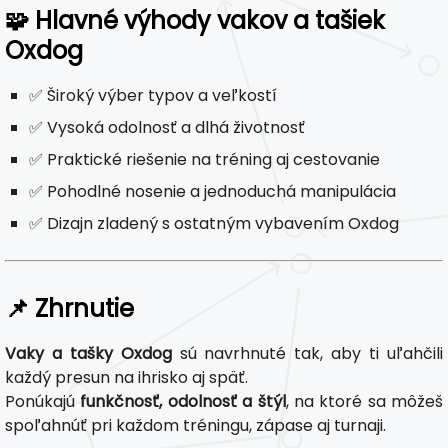
🧩 Hlavné výhody vakov a tašiek
Oxdog
✅ Široký výber typov a veľkostí
✅ Vysoká odolnosť a dlhá životnosť
✅ Praktické riešenie na tréning aj cestovanie
✅ Pohodlné nosenie a jednoduchá manipulácia
✅ Dizajn zladený s ostatným vybavením Oxdog
📌 Zhrnutie
Vaky a tašky Oxdog
sú navrhnuté tak, aby ti uľahčili
každý presun na ihrisko aj späť.
Ponúkajú
funkčnosť, odolnosť a štýl
, na ktoré sa môžeš
spoľahnúť pri každom tréningu, zápase aj turnaji.