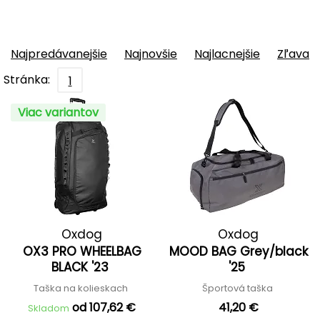
Najpredávanejšie
Najnovšie
Najlacnejšie
Zľava
Stránka:
1
Viac variantov
Oxdog
Oxdog
OX3 PRO WHEELBAG
MOOD BAG Grey/black
BLACK '23
'25
Taška na kolieskach
Športová taška
od 107,62 €
41,20 €
Skladom