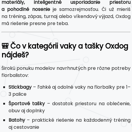
materiály, inteligentné usporiadanie priestoru
a pohodlné nosenie
je samozrejmosťou. Či už mieriš
na tréning, zápas, turnaj alebo víkendový výjazd, Oxdog
má riešenie presne pre teba.
🎒 Čo v kategórii vaky a tašky Oxdog
nájdeš?
Širokú ponuku modelov navrhnutých pre rôzne potreby
florbalistov:
Stickbagy
– ľahké aj odolné vaky na florbalky pre 1–
3 palice
Športové tašky
– dostatok priestoru na oblečenie,
obuv aj doplnky
Batohy
– praktické riešenie na každodenný tréning
aj cestovanie