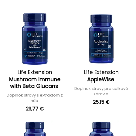
Life Extension
Life Extension
Mushroom Immune
AppleWise
with Beta Glucans
Doplnok stravy pre celkové
zdravie
Doplnok stravy s extraktom z
húb
25,15 €
29,77 €