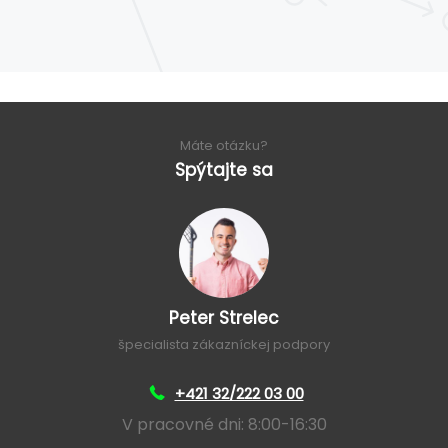
Máte otázku?
Spýtajte sa
Peter Strelec
špecialista zákazníckej podpory
+421 32/222 03 00
V pracovné dni: 8:00-16:30