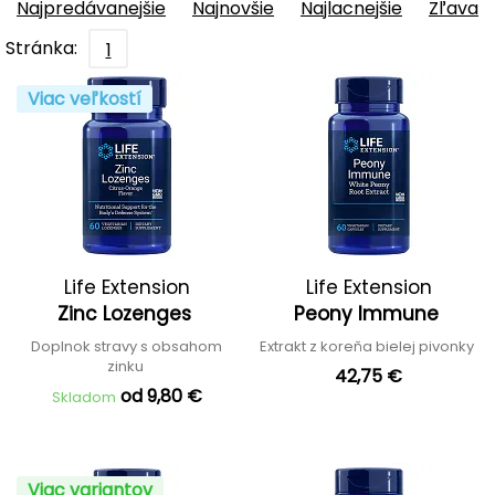
Najpredávanejšie
Najnovšie
Najlacnejšie
Zľava
Stránka:
1
Viac veľkostí
Life Extension
Life Extension
Zinc Lozenges
Peony Immune
Doplnok stravy s obsahom
Extrakt z koreňa bielej pivonky
zinku
42,75 €
od 9,80 €
Skladom
Viac variantov