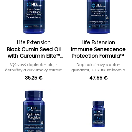
Life Extension
Life Extension
Black Cumin Seed Oil
Immune Senescence
with Curcumin Elite™
Protection Formula™
Turmeric Extract
Výživový doplnok – olej z
Doplnok stravy s beta-
černušky a kurkumový extrakt
glukánmi, D3, kurkumínom a
ďalšími zložkami
35,25 €
47,55 €