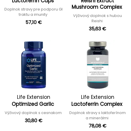
Lactoferrin Caps
Reishi Extract
Mushroom Complex
Doplnok stravy pre podporu GI
traktu a imunity
Výživový doplnok s hubou
Reishi
57,10 €
35,63 €
Life Extension
Life Extension
Optimized Garlic
Lactoferrin Complex
Výživový doplnok s cesnakom
Doplnok stravy s laktoferínom
a minerálmi
30,80 €
78,08 €