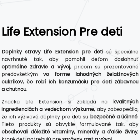
Life Extension Pre deti
Doplnky stravy Life Extension pre deti
sú špeciálne
navrhnuté tak, aby pomohli deťom dosiahnuť
optimálne zdravie a vývoj
, pričom sú prezentované
predovšetkým
vo forme lahodných želatínových
cukríkov, čo robí ich konzumáciu pre deti zábavnou
a chutnou
.
Značka Life Extension si zakladá na
kvalitných
ingredienciách a vedeckom výskume
, aby zabezpečila,
že ich výživové doplnky pre deti sú
bezpečné a účinné
.
Tieto produkty sú obvykle formulované tak, aby
obsahovali dôležité vitamíny, minerály a ďalšie živiny
,
ktoré deti potrebujú pre
správny rast a vývoj
.