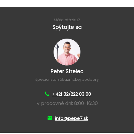
Máte otázku?
Spýtajte sa
Peter Strelec
špecialista zákazníckej podpory
+421 32/222 03 00
V pracovné dni: 8:00-16:30
info@pepe7.sk