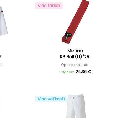
Viac farieb
Mizuno
25
RB Belt(U) '25
do
Opasok na judo
24,36 €
Skladom
Viac veľkostí