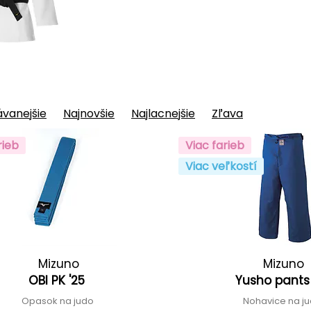
vanejšie
Najnovšie
Najlacnejšie
Zľava
rieb
Viac farieb
Viac veľkostí
Mizuno
Mizuno
OBI PK '25
Yusho pants
Opasok na judo
Nohavice na j