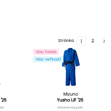
Stránka:
2
>
1
Viac farieb
Viac veľkostí
Mizuno
 '25
Yusho IJF '25
udo
Kimono na judo