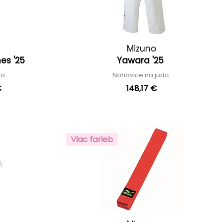
Mizuno
hes '25
Yawara '25
do
Nohavice na judo
€
148,17 €
Viac farieb