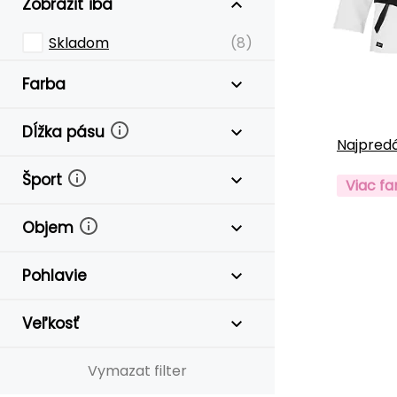
Zobraziť iba
Skladom
(8)
Farba
Dĺžka pásu
Najpredá
Šport
Viac fa
Objem
Pohlavie
Veľkosť
Vymazat filter