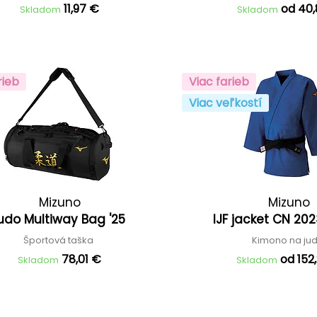
11,97 €
od 40
Skladom
Skladom
rieb
Viac farieb
Viac veľkostí
Mizuno
Mizuno
udo Multiway Bag '25
IJF jacket CN 202
Športová taška
Kimono na ju
78,01 €
od 152
Skladom
Skladom