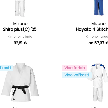
Mizuno
Mizuno
Shiro plus(C) '25
Hayato 4 Stitc
Kimono na judo
Kimono na ju
32,61 €
od 57,37 
ľkostí
Viac farieb
Viac veľkostí