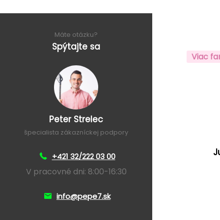
Máte otázku?
Spýtajte sa
Viac fa
Peter Strelec
špecialista zákazníckej podpory
J
+421 32/222 03 00
V pracovné dni: 8:00-16:30
info@pepe7.sk