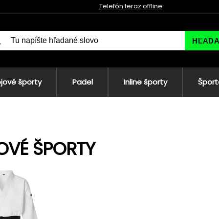
Telefón teraz offline
HĽAD
jové športy
Padel
Inline športy
Šport
OVÉ ŠPORTY