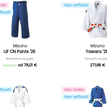
rieb
Viac veľkostí
ľkostí
Mizuno
Mizuno
IJF CN Pants '25
Yawara '
Nohavice na judo
Kimono na ju
od 78,01 €
271,98 €
Skladom
ľkostí
Viac farieb
Viac veľkostí