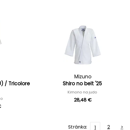
Mizuno
 / Tricolore
Shiro no belt '25
Kimono na judo
do
28,48 €
€
Stránka:
2
>
1