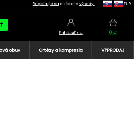
Registrujte sa
a získajte
výhody!
EUR
AŤ
0 €
Prihlásiť sa
ová obuv
Ortézy a kompresia
VÝPRODAJ