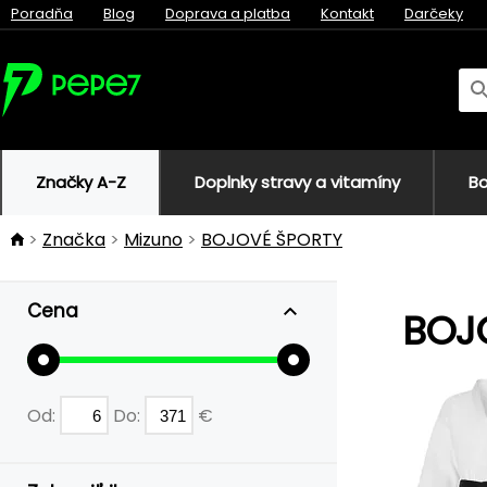
Poradňa
Blog
Doprava a platba
Kontakt
Darčeky
Značky A-Z
Doplnky stravy a vitamíny
Bo
Značka
Mizuno
BOJOVÉ ŠPORTY
Cena
BOJ
Od:
Do:
€