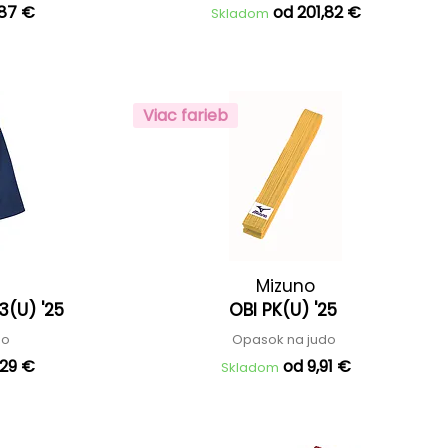
,87 €
od 201,82 €
Skladom
Viac farieb
Mizuno
3(U) '25
OBI PK(U) '25
do
Opasok na judo
,29 €
od 9,91 €
Skladom