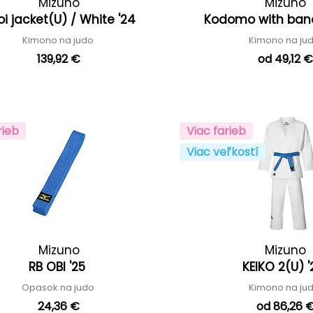
Mizuno
Mizuno
oi jacket(U) / White '24
Kodomo with band
Kimono na judo
Kimono na ju
139,92 €
od 49,12 
rieb
Viac farieb
Viac veľkostí
Mizuno
Mizuno
RB OBI '25
KEIKO 2(U) 
Opasok na judo
Kimono na ju
24,36 €
od 86,26 