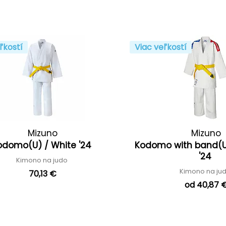
ľkostí
Viac veľkostí
Mizuno
Mizuno
odomo(U) / White '24
Kodomo with band(U)
'24
Kimono na judo
Kimono na ju
70,13 €
od 40,87 