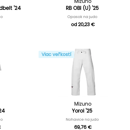
Mizuno
belt '24
RB OBI (U) '25
do
Opasok na judo
€
od 20,23 €
Viac veľkostí
Mizuno
'24
Yoroi '25
do
Nohavice na judo
€
69,76 €