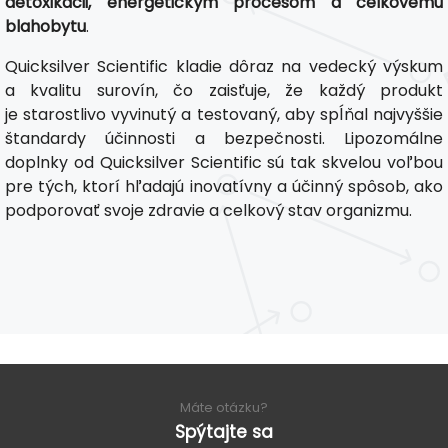
detoxikácii, energetickým procesom a celkovému
blahobytu
.
Quicksilver Scientific kladie dôraz na vedecký výskum
a kvalitu surovín, čo zaisťuje, že každý produkt
je starostlivo vyvinutý a testovaný, aby spĺňal najvyššie
štandardy účinnosti a bezpečnosti. Lipozomálne
doplnky od Quicksilver Scientific sú tak skvelou voľbou
pre tých, ktorí hľadajú inovatívny a účinný spôsob, ako
podporovať svoje zdravie a celkový stav organizmu.
Máte otázku?
Spýtajte sa