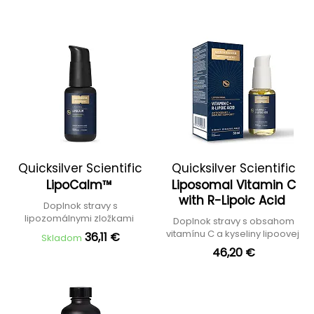
Quicksilver Scientific
Quicksilver Scientific
LipoCalm™
Liposomal Vitamin C
with R-Lipoic Acid
Doplnok stravy s
lipozomálnymi zložkami
Doplnok stravy s obsahom
vitamínu C a kyseliny lipoovej
36,11 €
Skladom
46,20 €