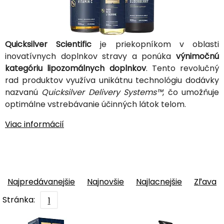
Quicksilver Scientific
je priekopníkom v oblasti
inovatívnych doplnkov stravy a ponúka
výnimočnú
kategóriu lipozomálnych doplnkov
. Tento revolučný
rad produktov využíva unikátnu technológiu dodávky
nazvanú
Quicksilver Delivery Systems™
, čo umožňuje
optimálne vstrebávanie účinných látok telom.
Viac informácií
Najpredávanejšie
Najnovšie
Najlacnejšie
Zľava
Stránka:
1