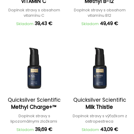
VITAMIN C
Methyl B-12
Doplnok stravy s obsahom
Doplnok stravy s obsahom
vitamínu C
vitamínu B12
39,43 €
49,49 €
Skladom
Skladom
Quicksilver Scientific
Quicksilver Scientific
Methyl Charge+™
Milk Thistle
Doplnok stravy s
Doplnok stravy s výťažkom z
lipozomálnymi zložkami
ostropestreca
39,69 €
43,09 €
Skladom
Skladom