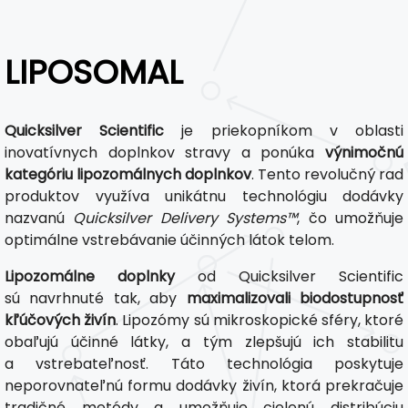
LIPOSOMAL
Quicksilver Scientific
je priekopníkom v oblasti
inovatívnych doplnkov stravy a ponúka
výnimočnú
kategóriu lipozomálnych doplnkov
. Tento revolučný rad
produktov využíva unikátnu technológiu dodávky
nazvanú
Quicksilver Delivery Systems™
, čo umožňuje
optimálne vstrebávanie účinných látok telom.
Lipozomálne doplnky
od Quicksilver Scientific
sú navrhnuté tak, aby
maximalizovali biodostupnosť
kľúčových živín
. Lipozómy sú mikroskopické sféry, ktoré
obaľujú účinné látky, a tým zlepšujú ich stabilitu
a vstrebateľnosť. Táto technológia poskytuje
neporovnateľnú formu dodávky živín, ktorá prekračuje
tradičné metódy a umožňuje cielenú distribúciu