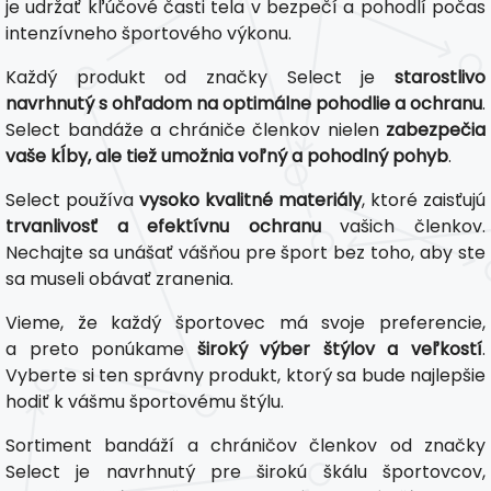
je udržať kľúčové časti tela v bezpečí a pohodlí počas
intenzívneho športového výkonu.
Každý produkt od značky Select je
starostlivo
navrhnutý s ohľadom na optimálne pohodlie a ochranu
.
Select bandáže a chrániče členkov nielen
zabezpečia
vaše kĺby, ale tiež umožnia voľný a pohodlný pohyb
.
Select používa
vysoko kvalitné materiály
, ktoré zaisťujú
trvanlivosť a efektívnu ochranu
vašich členkov.
Nechajte sa unášať vášňou pre šport bez toho, aby ste
sa museli obávať zranenia.
Vieme, že každý športovec má svoje preferencie,
a preto ponúkame
široký výber štýlov a veľkostí
.
Vyberte si ten správny produkt, ktorý sa bude najlepšie
hodiť k vášmu športovému štýlu.
Sortiment bandáží a chráničov členkov od značky
Select je navrhnutý pre širokú škálu športovcov,