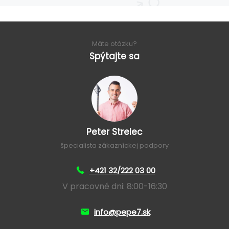
Máte otázku?
Spýtajte sa
Peter Strelec
špecialista zákazníckej podpory
+421 32/222 03 00
V pracovné dni: 8:00-16:30
info@pepe7.sk