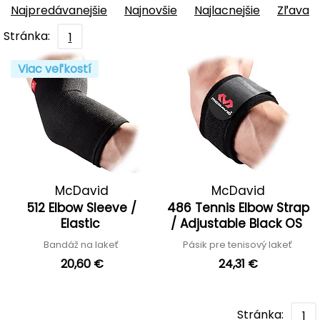
Najpredávanejšie
Najnovšie
Najlacnejšie
Zľava
Stránka:
1
Viac veľkostí
McDavid
McDavid
512 Elbow Sleeve /
486 Tennis Elbow Strap
Elastic
/ Adjustable Black OS
Bandáž na lakeť
Pásik pre tenisový lakeť
20,60 €
24,31 €
Stránka:
1